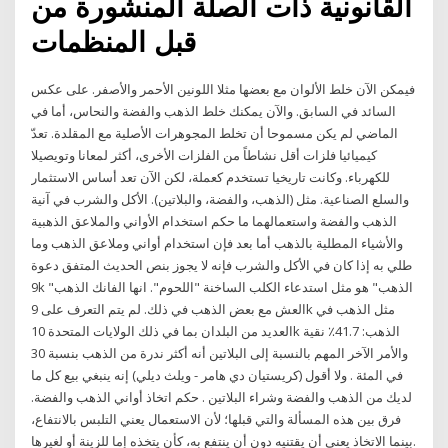
القانونية ذات الصلة المنشورة من
قبل المنظمات
فيمكن الآن خلط الألوان مع بعضها مثلا اللونين الأحمر والأصفر. على عكس
السائد في السابق. والآن يمكنك خلط الذهب والفضة والنحاس، أما في
الماضي لم يكن مسموحا أن تخلط المجوهرات الأصلية مع المقلدة. تعدّ
كيميائيا فلزات أقل نشاطاً من الفلزات الأخرى، أكثر لمعانا وتويصيلا
للكهرباء. وكانت تاريخيا تستخدم كعملة، لكن الآن تعد أساس الاستثمار
والسلع الصناعية. مثل (الذهب، والفضة، والبلاتين). الأكل والشرب في آنية
الذهب والفضة واستعمالهما ما حكم استخدام الأواني والملاعق الذهبية
والأشياء المطلية بالذهب أما بعد فإن استخدام أواني وملاعق الذهب وما
طلي به إذا كان في الأكل والشرب فإنه لا يجوز بنص الحديث المتفق دعوة
9k "الذهب" هو مثل استدعاء الكلب الساخنة "اللحوم". انها الفانك الذهب
العش مع بعض الذهب في ذلك. لم يتم التعرف على 9k مثل الذهب في
العديد من البلدان بما في ذلك الولايات المتحدة 10k الذهب: 41.7٪ نقية
والأمر الآخر المهم بالنسبة إلى البلاتين أنه أكثر ندرة من الذهب بنسبة 30
في المئة . ولا أقول (كريستيان دي هامر - ويلث ديلي) إنه ينبغي بيع كل ما
لديك من الذهب والفضة وشراء البلاتين . حكم اتخاذ أواني الذهب والفضة.
فرق بين هذه المسألة والتي قبلها؛ لأن الاستعمال يعني التلبس بالانتفاع،
بينما الاتخاذ يعني أن يقتنيه دون أن ينتفع به، كأن يتخذه إما للزينة أو لغيرها.