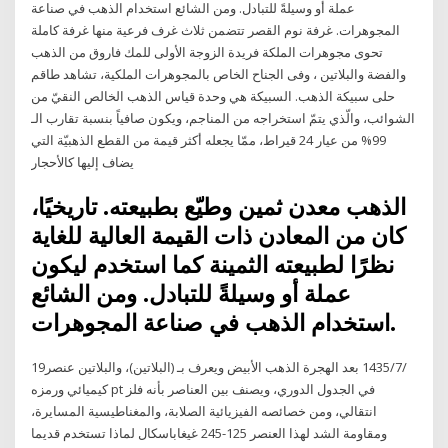
عملة أو وسيلةً للتبادل. ومن الشائع استخدام الذهب في صناعة
المجوهرات. غرفة نوم القصر تتضمن ثلاث غرف فرعية منها غرفة كاملة
تحوى مجوهرات الملكة فريدة الزوجة الأولى للمك فاروق من الذهب
والفضة والبلاتين ، وفى الجناح الخاص بالمجوهرات الملكية، تشاهد طاقم
حلى سبيكة الذهب. السبيكة هي وحدة قياس الذهب الخالص النقيّ من
الشوائب، والّذي يتمّ استخراجه من المناجم، ويكون صافياً بنسبة تقارب الـ
99% من عيار 24 قيراط، ممّا يجعله أكثر قيمة من القطع الذهبيّة التي
يضاف إليها كالأحجار
الذهب معدن ثمين وطيّع بطبيعته. تاريخيًا،
كان من المعادن ذات القيمة العالية للغاية
نظرًا لطبيعته الثمينة كما استخدم ليكون
عملة أو وسيلةً للتبادل. ومن الشائع
استخدام الذهب في صناعة المجوهرات.
19‏‏/7‏‏/1435 بعد الهجرة الذهب الأبيض ويعرف بـ (البلاتين)، والبلاتين عنصر
كيميائي ورمزه pt في الجدول الدوري، ويصنف بين العناصر بأنه فلز
انتقالي، ومن خصائصه الفيزيائية الصلابة، والمغناطيسية المسايرة،
ومقاومة الشد لهذا العنصر 125-245 غيغاباسكال لماذا تستخدم قديما