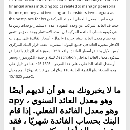
financial areas including topics related to managing personal
finance, money and investing and considers investoguru as
the best place for his ف ه اس المعدل اللحظى للعوائد المركبة ن
حيث ف العائد المركب عن وحدة النقود ن مدة الاستثمار بوحدات زمن ما
هى كيفية حساب الفائدة المركبة؟ ن= مدة الاستثمار بوحدات زمن تتفق
مع نظام معدل العائد. تنشر جريدة «المال» أسعار الفائدة على شهادات
الادخار متغيرة العائد فى جميع البنوك المصرية، عقب قرار البنك المركزى
أمس الأول بخفض أسعار الفائدة بواقع %0.5 ليصبح عائد الإيداع والإقراض
لليلة واحدة «الكوريدور» وسعر Description سيكون معدل العائد الداخلي
، أو معدل العائد الداخلي ، على هذا القرض ، 15.1825٪. هنا هو دليل على
هذه النتيجة: تبلغ القيمة الحالية 110 دولارات هي 95.50 دولارًا ، مع معدل
خصم 15.1825٪.
ما لا يخبرونك به هو أن لديهم أيضًا
apy وهو معدل العائد السنوي ،
وهو معدل الفائدة الفعلي. إذا قام
البنك بحساب الفائدة شهريًا ، فقد