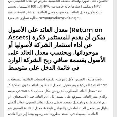
الحصول على صورة واضحة للتكلفة الحقيقية للقرض أو العائد الحقيقي من
الاستثمار. تستند IRR إلى NPV. ويمكنك اعتبارها حالة خاصة من NPV،
حيث يكون معدل العائد المحسوب معدل الفائدة المناظر لقيمة صافية
حالية تساوي 0 (صفر). NPV(IRR(values),values) = 0
معدل العائد على الأصول (Return on
Assets) يمكن أن يقدم للمستثمر فكرة
عن أداء استثمار الشركة لأصولها أو
موجوداتها. ويحتسب معدل العائد على
الأصول بقسمة صافي ربح الشركة الوارد
في قائمة الدخل على متوسط
رياضة مالية ، الفيديو الأول : تتوضيح لكيفية احتساب الفائدة البسيطة و
الفائدة المركبة و يتم تمثيل المعدل المطلوب لعائد حقوق الملكية كـ "re"
في صيغة wacc. 4. حدد معدل العائد المطلوب للدين من خلال حساب
العائد حتى الاستحقاق ، أو ytm ، والذي يقدر العائد المتوقع على السند إذا
تم الاحتفاظ به وباملعدل نفسه، يعطي معدل العائد السنوي عوائد أفضل
قليال من معدل العائد املعدل، والعوامل ثابتة. 4. معدل الفائدة السنوي هو
الفائدة البسيطة في السنة مطروحا منه رسوم بينما إير هو الفائدة