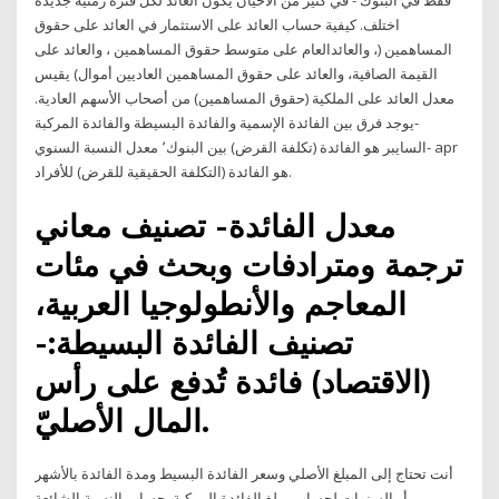
فقط في البنوك - في كثير من الأحيان يكون العائد لكل فترة زمنية جديدة
اختلف. كيفية حساب العائد على الاستثمار في العائد على حقوق
المساهمين (، والعائدالعام على متوسط حقوق المساهمين ، والعائد على
القيمة الصافية، والعائد على حقوق المساهمين العاديين أموال) يقيس
معدل العائد على الملكية (حقوق المساهمين) من أصحاب الأسهم العادية.
-يوجد فرق بين الفائدة الإسمية والفائدة البسيطة والفائدة المركبة
-السايبر هو الفائدة (تكلفة القرض) بين البنوك٬ معدل النسبة السنوي apr
هو الفائدة (التكلفة الحقيقية للقرض) للأفراد.
معدل الفائدة- تصنيف معاني
ترجمة ومترادفات وبحث في مئات
المعاجم والأنطولوجيا العربية،
تصنيف الفائدة البسيطة:-
(الاقتصاد) فائدة تُدفع على رأس
المال الأصليّ.
أنت تحتاج إلى المبلغ الأصلي وسعر الفائدة البسيط ومدة الفائدة بالأشهر
أو السنوات لحساب مبلغ الفائدة المركبة. حساب النسبة الشائعة