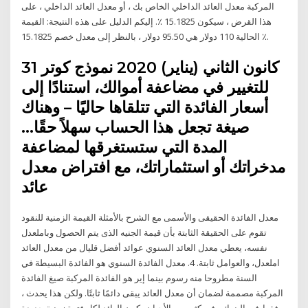
المركبة معدل العائد الداخلي الخاص بك ، أو معدل العائد الداخلي ، على
هذا القرض ، سيكون 15.1825 ٪. إليكم الدليل على هذه النتيجة: القيمة
الحالية 110 دولار هي 95.50 دولار ، بالنظر إلى معدل خصم 15.1825 ٪.
31 كانون الثاني (يناير) 2020 نموذج كوتر
للتغيير في مضاعفة أموالك، استنادًا إلى
أسعار الفائدة التي تتلقاها حاليًا – وهناك
صيغة تجعل هذا الحساب سهلاً حقًا…
المدة التي ستستغرقها لمضاعفة
مدخراتك أو استثماراتك، مع افتراض معدل
عائد
معدل الفائدة الحقيقى والأسمى مع الشرح بالأمثلة القيمة الزمنية للنقود
تقوم على الحقيقة الثابتة بأن قيمة الجنيه الذى يتم الحصول وباملعدل
نفسه، يعطي معدل العائد السنوي عوائد أفضل قليال من معدل العائد
املعدل، والعوامل ثابتة. 4. معدل الفائدة السنوي هو الفائدة البسيطة في
السنة مطروحا منه رسوم بينما إير هو الفائدة المركبة صيغ الفائدة
المركبة مصممة لضمان أن معدل العائد يبقى دائمًا ثابتًا. ولكن هذا يحدث ،