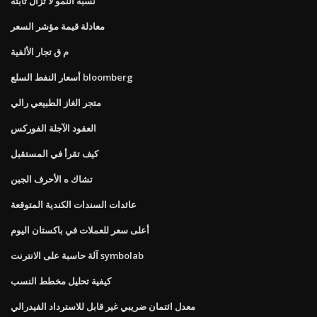
نسبة النمو لا تزال ثابتة
معادلة قيمة مؤشر السعر
م ق تجار الألفية
أسعار النفط السلع bloomberg
متجر الغاز الطبيعي رالي
العقود الآجلة الفوركس
كيف تقرأ في المستقبل
تشاك ه الأحرف الجبن
عائدات السندات الكندية المتوقعة
أعلى سعر للعملات في باكستان اليوم
آلة حاسبة على الانترنت symbolab
كيفية تحليل مخطط النسب
معدل ائتمان ضريبي غير قابل للاسترداد الفيدرالي