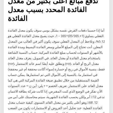
تدفع مبالغ أعلى بكثير من معدل
الفائدة المحدد بسبب معدل
الفائدة
أما إذا حسبنا دفعات القرض نفسه بشكل يومي سوف يكون معدل الفائدة
الفعلي يساوي (1+.05/365)^365 – 1، حيث يصبح معدل الفائدة الفعلي هو
5.12%، ونلاحظ أن المعدل الفعلي سوف يكون أكبر في الغالب من المعدل
المعلن. أنت تحتاج إلى المبلغ الأصلي وسعر الفائدة البسيط ومدة الفائدة
بالأشهر أو السنوات لحساب مبلغ الفائدة المركبة. حساب النسبة الشائعة
باستخدام معدل الفائدة أو معدل العائد. في التمويل، يعرف معدل العائد
(ror)، ويطلق عليه أيضًا اسم عائد الاستثمار (roi)، معدل الربح أو العائد
فقط، بنسبة الأموال في ربح أو خسارة (سواء أكانت محققة أم غير محققة)
في استثمار ما، بالنسبة إلى الأموال التي تم استثمارها. يمكن حساب
القيمة المستقبلية من خلال تطبيق صيغة الفائدة المركبة التي هي كما
يلي: أين ن = عدد السنوات r = معدل العائد على الاستثمار. تعريف الخصم
الآن تفكر في الوضع الذي كنت المقترض. إذا كانت شركة بطاقة الائتمان
تدعي 12٪ أبر ولكن يحسب الفائدة الشهرية، سيتم محاسبتك على أبي من
12. 68٪ وهو أعلى بكثير من معدل العائد السنوي. كيفية حساب معدل
الفائدة الفعلية. عند تحليل أحد القروض أو الاستثمارات يكون من الصعب