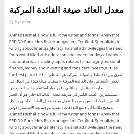
معدل العائد صيغة الفائدة المركبة
by
Editor
Ahmad Faishal is now a full-time writer and former Analyst of
BPD DIY Bank. He’s Risk Management Certified. Specializing in
writing about financial literacy, Faishal acknowledges the need
for a world filled with education and understanding of various
financial areas including topics related to managing personal
finance, money and investing and considers investoguru as
the best place for his الفرق بين الأقساط والفوائد المركبة هو أنه على
عكس الأقساط ، فإن الفائدة المركبة لا تتطلب مبلغًا كبيرًا من المال في
بداية الاستثمار ؛ وبالتالي ، فهو خيار استثمار جذاب للعديد من
المستثمرين. العيب الكبير في طريقة معدل العائد الداخلي هو أن الجبر
الخاص بالمعادلة ليس مضمونا. تعمل صيغة معدل العائد الداخلي بشكل
صحيح طالما أن جميع التدفقات النقدية موجبة بعد الاستثمار الأولي.
Ahmad Faishal is now a full-time writer and former Analyst of
BPD DIY Bank. He’s Risk Management Certified. Specializing in
writing about financial literacy, Faishal acknowledges the need
for a world filled with education and understanding of various