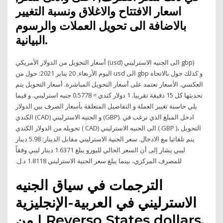
اسعار الافتتاح والاغلاق ونسبة التغيير
بالاضافة الى تحويل العملات والرسوم
البيانية.
أسعار التحويل من الدولار الأمريكي (usd) الى الجنيه الاسترليني gbp)
اليوم الأربعاء, 20 يناير 2021: حول من usd الى gbp و كذلك حول بالاتجاه
العكسي. الأسعار تعتمد على أسعار التحويل المباشرة. أسعار التحويل يتم
تحديثها كل 15 دقيقة تقريبا. 1 دولار كندي = 0.5778 جنيه استرليني. و فيما
يلي حاسبة تغيير العملة و التفاصيل المتعلقة بأسعار الصرف بين الدولار
الكندي (CAD) و الجنيه الاسترليني (GBP). ادخل المبلغ الذي ترغب في
تحويله من الدولار الكندي ( CAD) الى الجنيه الاسترليني ( GBP )، التحويل
يتم تلقائيا مع الادخال. سعر الجنية الاسترليني مقابل الدينار: 5.98 دينار
ليبي يشار إلى أن السعر الحالي لليورو يبلغ 1.6371 د‫ينار ليبي وفقاً
للمصرف المركزي، بينما يبلغ سعر الجنية الاسترليني 1.8118 د‫.‬ل.
الترجمات في سياق الجنيه
الاسترليني في العربية-الإنجليزية
من | Reverso States dollars,