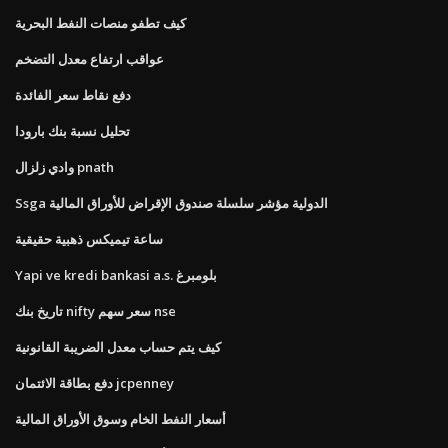
كيف تطفو منصات النفط البحرية
عواقب ارتفاع معدل التضخم
دفع نقاط سعر الفائدة
تحليل نسبة بنك بارودا
وادي زلزال pnath
Ssga الدولية مؤشر سلسلة صندوق الإقراض للأوراق المالية
ساعة تيميكس ذهبية حقيقية
Yapi ve kredi bankasi a.s. بلومبرغ
تاريخ بنك nifty سعر سهم nse
كيف يتم حساب معدل الضريبة القانونية
دفع بطاقة الائتمان jcpenney
أسعار النفط الخام وسوق الأوراق المالية