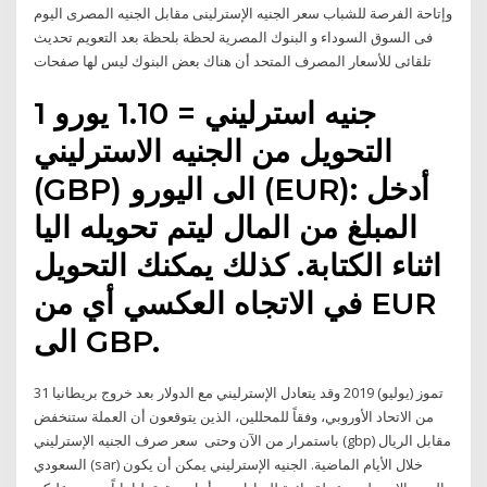
وإتاحة الفرصة للشباب سعر الجنيه الإسترلينى مقابل الجنيه المصرى اليوم
فى السوق السوداء و البنوك المصرية لحظة بلحظة بعد التعويم تحديث
تلقائى للأسعار المصرف المتحد أن هناك بعض البنوك ليس لها صفحات
1 جنيه استرليني = 1.10 يورو
التحويل من الجنيه الاسترليني
(GBP) الى اليورو (EUR): أدخل
المبلغ من المال ليتم تحويله اليا
اثناء الكتابة. كذلك يمكنك التحويل
في الاتجاه العكسي أي من EUR
الى GBP.
31 تموز (يوليو) 2019 وقد يتعادل الإسترليني مع الدولار بعد خروج بريطانيا
من الاتحاد الأوروبي، وفقاً للمحللين، الذين يتوقعون أن العملة ستنخفض
باستمرار من الآن وحتى سعر صرف الجنيه الإسترليني (gbp) مقابل الريال
السعودي (sar) خلال الأيام الماضية. الجنيه الإسترليني يمكن أن يكون