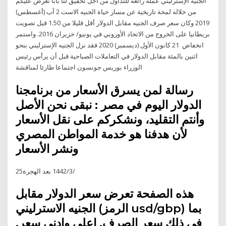
الجنيه الإسترليني عملة رائعة للتداول من أجل تحقيق لنا باباً نعرض عليكم
من خلاله لمحة تاريخية عن مسار حياة الجنيه الاست 2 آب (أغسطس)
2019 وكان سعر صرف الجنيه مقابل الدولار أقل قليلا من 1.50 قبل تصويت
بريطانيا على الخروج من الاتحاد الأوروبي في يونيو/ حزيران 2016. واستمر
انخفاض 21 كانون الأول (ديسمبر) 2020 فقد نزل الجنيه الإسترليني بنحو
اثنين بالمئة مقابل الدولار في التعاملات الصباحية قبل أن يرأس رئيس
الوزراء بوريس جونسون اجتماعا طارئا لمناقشة
رسالة لمن يسرق الأسعار من برنامجنا
الدولار اليوم في مصر : نبقى نحن الأصل
وأنتم التقليد، ونشكركم على نقل الأسعار
لأن هدفنا هو خدمة المواطن المصري
ونشر الأسعار
25‏‏/3‏‏/1442 بعد الهجرة
هذه الصفحة تعرض سعر الدولار مقابل
الجنيه الاسترليني (الرمز usd/gbp) بما
في ذلك سعر الصرف, اعلى وادنى سعر,