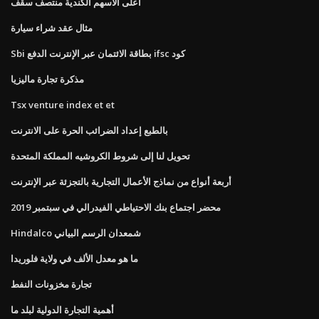
أعلى الأسهم الكندية منتصف سقف
مثال عقد شراء سيارة
Sbi بطاقة الائتمان عبر الإنترنت الدفع ifsc كود
مذكرة تجارة ماليزيا
Tsx venture index et et
بالطبع إعداد الضرائب الحرة على الانترنت
تحويل لنا إلى شروط الكروشيه المملكة المتحدة
أربعة أنواع من نماذج الأعمال التجارية بالتجزئة عبر الإنترنت
محضر اجتماع بنك الاحتياطي الفيدرالي في سبتمبر 2019
Hindalco شمعدان الرسم البياني
ما هو معدل الألف في ولاية فلوريدا
تجارة مخزونات النفط
أهمية التجارة الدولية لبلد ما