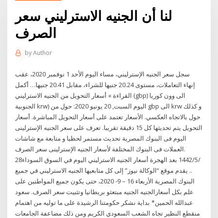
لنا أن الجنيه الاسترليني سعر
الصرف
by
Author
سجل سعر الجنيه الإسترليني، مساء اليوم الأحد 1 نوفمبر 2020، عقب
إنهاء التعاملات، مستوى 20.24 جنيها للشراء، مقابل 20.41 جنيها… أكمل
القراءة » أسعار التحويل من الجنيه الاسترليني (gbp) الى وون كوريا
الجنوبية krw) اليوم السبت, 20 يونيو 2020: حول من gbp الى krw و كذلك
حول بالاتجاه العكسي. الأسعار تعتمد على أسعار التحويل المباشرة. أسعار
التحويل يتم تحديثها كل 15 دقيقة تقريبا. تعرف على سعر الجنيه الإسترلينى
اليوم فى البنوك المصرية تحديث مستمر لحظيا و متابعة مع شاشات
العملات فى البنوك المختلفة لأسعار الجنيه الإسترلينى سعر الصرف.
28‏‏/5‏‏/1442 بعد الهجرة أسعار الجنيه الاسترليني اليوم في السوق السوداء
.. يقدم موقع “الوكالة نيوز” إلى كل متابعيها الجنيه الاسترليني في جميع
البنوك المصرية الأربعاء 16 – 9- 2020، حتى يكون جميع المواطنين على
علم بكل أسعارالجنيه الجنيه مبتعثو بريطانيا وتثبيت سعر الصرف. سعود
عبدالله الحمين* بداية نشكر حكومتنا الرشيدة على ما توليه من اهتمام
منقطع النظير تجاه الشعب السعودي الكريم ومن ذلك مضاعفة الجامعات