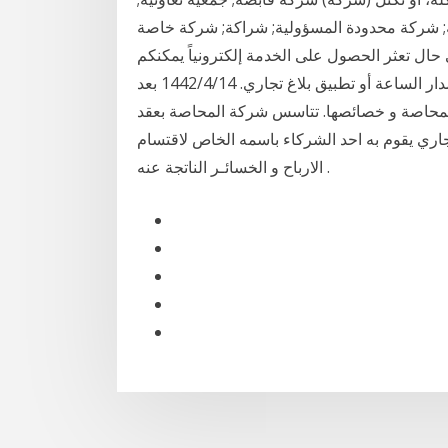
ودة المسؤولية; شراكة; شركة خاصة; Sole proprietorship;
ال تعثر الحصول على الخدمة إلكترونياً يمكنكم
الاتصال على مركز اتصال بلاغات المستهلك 1900 على مدار الساعة أو تطبيق بلاغ تجاري. 14‏‏/4‏‏/1442 بعد
لمحاصة و خصائصها. تتاسس شركة المحاصة بعقد
اري يقوم به احد الشركاء باسمه الخاص لاقتسام
الارباح و الخسائـر الناتجة عنه .