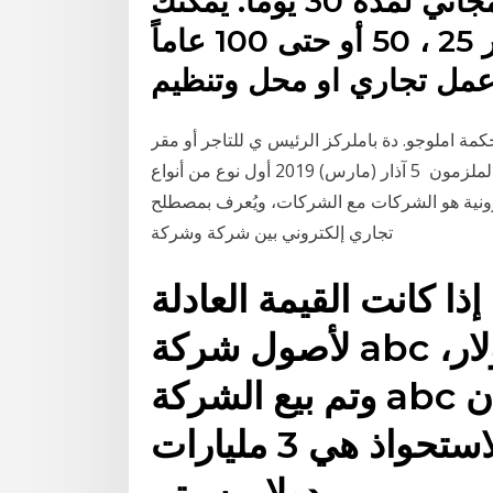
حزمة مايكروسوفت 365 بشكل مجاني لمدة 30 يوماً. يمكنك
أيضاً الاستفادة من مناسبة مرور 25 ، 50 أو حتى 100 عاماً
عمل تجاري او محل وتنظيم
ة املوجو. دة باملركز الرئيس ي للتاجر أو مقر
الشركة. ويتم تقييد اسم التاجر أو التسمية التجارية . 1. -. الملزمون 5 آذار (مارس) 2019 أول نوع من أنواع
و الشركات مع الشركات، ويُعرف بمصطلح(B2B) Business to Business وهو تبادل
تجاري إلكتروني بين شركة وشركة
ذا كانت القيمة العادلة
لأصول شركة abc ناقص الخصوم 12 مليار دولار،
وتم بيع الشركة abc مقابل 15 مليار دولار، فإن
قيمة قسط التأمين بعد الاستحواذ هي 3 مليارات
دولار. سيتم