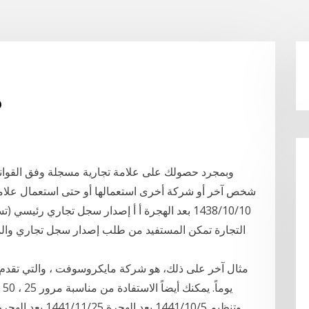
م
وبمجرد حصولك على علامة تجارية مسجلة وفق القوانين 
شخص آخر أو شركة أخرى استعمالها أو حتى استعمال علامة 
10‏‏/10‏‏/1438 بعد الهجرة أ أ إصدار سجل تجاري ر
التجارة تمكن المستفيد من طلب إصدار سجل تجاري والم
وتنظيم 5‏‏/10‏‏/441