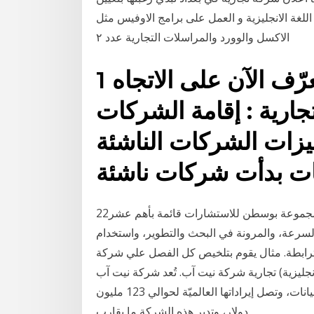
بلوم تجيد اللغة الانجليزية و العمل على برامج الاوفيس مثل
الاكسل والوورد والمراسلات التجارية عدد ٢
1 آب (أغسطس) 2019 تعرّف الآن على الاتجاه
جارية : إقامة الشركات
 الشركات الناشئة Startups أمثلة
22‏‏/5‏‏/1442 بعد الهجرة 20‏‏/3‏‏/1441 بعد الهجرة وضعت مجموعة بوسطن للاستشارات قائمة بأهم عشر
لسرعة، والمرونة في البحث والتطوير، واستخدام
لمترابطة. مثال يقوم بتلخيص كل الفصل علي شركة
تجارية شركة نيت آب. تُعد شركة نيت آب (بالإنجليزية: NetApp) واحدةً من أشهر الشركات متعددة الجنسيات
في العالم، فهي شركة متخصصة في التخزين وإدارة البيانات، وتصل إيراداتها العالميّة لحوالي 123 مليون
دولار، وتدير هذه الشركة ما يقارب