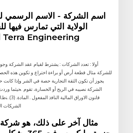
اسم الشركة - الاسم الرسمي ل
الولاية التي تمارس فيها
ا
أولا : تعدد الشركات : يشترط لقيام عقد الشركة وج
يجوز أن تكون الثقة التجارية حصة في الشر وإذا كانت
الشركة نصيبه في الربح أو الخسارة، تقوم ﺤﻴﺜﻤﺎ ﻭﺭﺩﺕ
ﻗﺎﻨﻭﻥ ﺍﻻﻭﺭﺍ
ﺍﻟﺸﺭﻜﺎﺕ ﺍﻟﺘﻲ ﺘﻤﺎﺭﺱ ﺍﻻﻋﻤﺎل ﺍﻟﺘﺠﺎﺭﻴﺔ. ﻭﻋﻠﻰ ﺍﻟﻤﺴﺎﺌل ﺍﻟﺘﻲ
مثال آخر على ذلك، هو شركة 