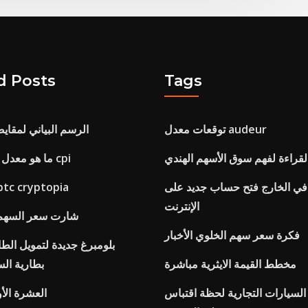
d Posts
Tags
توقعات معدل audeur
الرسم البياني لمقايض
قراءة لفهم سوق الأسهم الهندي
ما هو معدل التضخم الحالي cpi
 في الخارج فتح حساب جديد على
تحويل ltc الى c cryptopia
الإنترنت
شارت سعر السهم ا
فكرة سعر سهم الخلوي الأخبار
بلومبرغ جديدة لتمويل ال
مخطط القيمة الايثرية مباشرة
بطارية الس
السيارات التجارية لحظة اقتباس
العشرة الأو