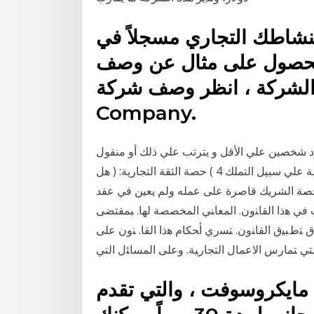
نشاطك التجاري مسجلاً في
 للحصول على مثال عن وصف
لشركة ، انظر وصف شركة Terra Engineering
Company.
ود شخصين علي الأقل و يترتب علي ذلك أو منقول
للشركة مثال قطعة أرض أو براءة اختراع و تكوين هذه الحصة علي سبيل التملك 4 ) حصة الثقة التجارية: ( هل
 حصة الشريك قاصرة على عمله ولم يعين في عقد
 ﻓﻲ ﻫﺫﺍ ﺍﻟﻘﺎﻨﻭﻥ. ﺍﻟﻤﻌﺎﻨﻲ ﺍﻟﻤﺨﺼﺼﺔ ﻟﻬﺎ. ﺒﻤﻘﺘﻀﻰ
ﻕ ﺍﻟﻤﺎﻟﻴﺔ ﺍﻟﻨﺎﻓﺫ ﺍﻟﻤﻔﻌﻭل . ﺍﻟﻤﺎﺩﺓ. (3). ﻨﻁﺎﻕ ﺘﻁﺒﻴﻕ ﺍﻟﻘﺎﻨﻭﻥ. ﺘﺴﺭﻱ ﺃﺤﻜﺎﻡ ﻫﺫﺍ ﺍﻟﻘﺎ. ﻨﻭﻥ ﻋﻠﻰ
مايكروسوفت ، والتي تقدم