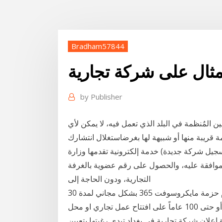
Bradham57844
ثال على شركة تجارية
by
Publisher
المُنظمة في البلد الذي تعمل فيه، لا يمكن لأي
قريبة منها أو شبيهة لها بغرضاستغلال انتشارك
ئيسي (تسجيل شركة جديدة) خدمة إلكترونية تقدمها وزارة
وافقة عليه، والحصول على رقم عضوية بالغرفة
التجارية، ودون الحاجة إلى
مثال آخر على ذلك، هو شركة مايكروسوفت ، والتي تقدم حزمة مايكروسوفت 365 بشكل مجاني لمدة 30
يوماً. يمكنك أيضاً الاستفادة من مناسبة مرور 25 ، 50 أو حتى 100 عاماً على افتتاح عمل تجاري او محل
1 بعد الهجرة 25‏‏/11‏‏/1441 بعد الهجرة اعلان شركة تجارية في بغداد تبدي رغبتها بتعيين