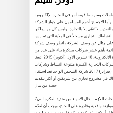
معاملات ومتوسط قيمة أمر في التجارة الإلكترونية
لة وأما الإجماع: أجمع المسلمون على جواز الشركة
النقدين لا تُنمَّى إلا بالتجارة، وليس كل من يملكها
لنشاطك التجاري مسجلاً في الولاية التي تمارس
 عن وصف الشركة ، انظر وصف شركة Terra Engineering Company. 25 شباط
رات قائمة بأهم عشر شركات مبتكرة بناء على عدد من
رفعت شركة أمازون سقف التوقعات في مجال التجارة الالكترونية. 18 تشرين الأول (أكتوبر) 2015 اتبعنا
ركات التجارية الكبيرة متنوعة النشاط وشركات
الاتصالات في المقدمة ثم شركات التجزئة والقطاع 6 شباط (فبراير) 2017 شركة الشخص الواحد تعد استثناء
اك في مشروع تجاري بين شريكين أو أكثر بتقديم
حصة من مال
7‏‏/9‏‏/1440 بعد الهجرة 16‏‏/5‏‏/1442 بعد الهجرة إجراء الأبحاث اللازمة. حال الانتهاء من تحديد الفكرة التي
زنة واقعية وقادرة على النجاح، ويجب أن تُقدّم
ةً، أو تكتل (شركة) شركة قابضة; جمعية تعاونية;