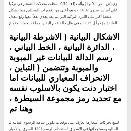
زي (ض = ض = 0 و 1) وألف (1) = 0.34. سجلت معدلات التضخم في تركيا
على أساس سنوي 14.07 ٪ و هو أعلى من تقديرات المحللين مما يشكل
ضغط أكبر على الليرة التركية التي لم يعد يجدي نفعاً معها رفع معدل
الفائدة مؤخراً ل 15 ٪ ، و في ظل حالة عدم اليقين مما قد يحمله اجتماع
الاشكال البيانية ( الاشرطة البيانية
، الدائرة البيانية ، الخط البياني ،
رسم الدالة للبيانات غير المبوبة
والمبوبة وتتضمن ( التباين ،
الانحراف المعياري للبيانات اما
اختبار دنت يكون بالاسلوب نفسه
مع تحديد رمز مجموعة السيطرة ،
وهنا تم
شاهد الرسوم البيانية لـ ‎تكوين‎ لتتبع تحركات أسعارها. تعرّف على توقعات
السوق، والأخبار ‎1201‎ المالية ومستجداتها في الأسواق. استخدام الرسم