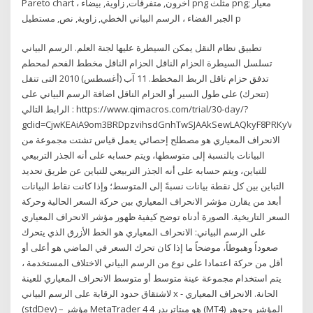
Pareto chart ، آخرون, متفرقات, زاوية, بيضاء png مثلث png; معيار
الجبر الفضاء ، الرسم البياني الخطي, زاوية, نص, مستطيل p
تطبيق نظام النقل يمكن السيطرة عليها لجنة العلم. الرسم البياني
تسلسل السيطرة الحزام الناقل الحزام الناقل مخطط الفحم لمحطم
تدفق حزام ناقل الربط المخطط. 11 آب (أغسطس) 2010 التى تنقل
(تتحرك) على طول السير أو الحزام الناقل اضافة الرسم البياني على
الرابط التالي : https://www.qimacros.com/trial/30-day/?
gclid=CjwKEAiA9om3BRDpzvihsdGnhTwSJAAkSewLAQkyF8PRKyVL
الانحراف المعياري هو مصطلح إحصائي يعمل قياس تشتت مجموعة من
البيانات بالنسبة إلى متوسطها، ويتم حسابه على أنه الجذر التربيعي
للتباين، ويتم حسابه على أنه الجذر التربيعي للتباين عن طريق تحديد
التباين بين كل نقطة بيانات نسبةً إلى المتوسط؛ وإذا كانت نقاط البيانات
أبعد من يقارن مؤشر الانحراف المعياري بين حركة السعر الحالية وحركة
السعر التاريخية. الصورة أدناه توضح كيفية ظهور مؤشر الانحراف المعياري
على الرسم البياني: الانحراف المعياري هو الخط الأزرق الذي يتحرك
صعوداً وهبوطاً، موضحاً ما إذا كان تحرك السعر في الماضي هو أعلى أو
أقل من حركة اعتمادا على نوع من الرسم البياني الاختلاف المستخدمة ،
يتم استخدام مجموعة عينة متوسط أو متوسط الانحراف المعياري للعينة
لاشتقاق حدود الرقابة على الرسم البياني x - الحانة. الانحراف المعياري
(stdDev) – مؤشر MetaTrader 4 هو ميتاتريدر 4 (MT4) المؤشر وجوهر