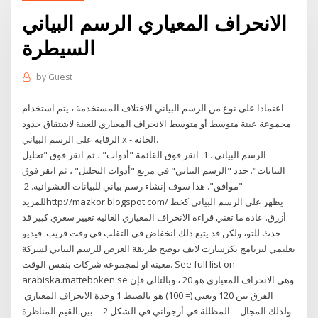
الانحراف المعياري الرسم البياني
السيطرة
by
Guest
اعتمادا على نوع من الرسم البياني الاختلاف المستخدمة ، يتم استخدام
مجموعة عينة متوسط أو متوسط الانحراف المعياري للعينة لاشتقاق حدود
الرقابة على الرسم البياني x - الحانة.
الرسم البياني . 1. انقر فوق القائمة "أدوات" ، ثم انقر فوق "تحليل
البيانات". حدد "الرسم البياني" في مربع "أدوات التحليل" ، ثم انقر فوق
"موافق". هذا سوف إنشاء رسم بياني للبيانات العشوائية. 2.
للمزيدhttp://mazkor.blogspot.com/ يظهر على الرسم البياني كخط
أزرق. عادة ما تعني قراءة الانحراف المعياري العالية تغيير سعري كبير قد
حدث للتو، ولكن قد يتبع ذلك انخفاض في التقلب في وقت قريب. فيديو
تعليمي لبرنامج تكرشارت لايف يوضح طريقة العرض للرسم البياني لشركة
معينة او لمجموعة شركات بنفس الوقت. See full list on
arabiska.matteboken.se وهي الانحراف المعياري هو 20 ، وبالتالي فإن
الفرق بين 120 ويعني (= 100) هو بالضبط 1 وحدة الانحراف المعياري.
ولذلك المجال -- المظللة في أرجواني في الشكل 2 -- بين القيم المناظرة