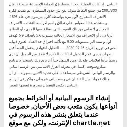
البياني . إذا كانت العملية تحت السيطرة (والعملية الإحصائية طبيعية) ، فإن
99.7300٪ من جميع النقاط سوف تقع بين حدود السيطرة. تم تقديم فكرة
الانحراف المعياري لأول مرة بواسطة كارل بيرسون في عام 1893.
ويستخدم هذا المقياس على نطاق واسع لدراسة التشتت. الانحراف
المعياري لا يعاني من تلك العيوب التي ينطلق منها المدى ، أو النطاق
الرباعي ، أو الانحراف من الاسعار الحاليه بستوب 5.6 باهداف 6.9 كهدف
اول و تمتد الي مستويات 9.00 مع تأكيد اختراق حد القناه العلوي (نهايه
الحق في توزيع الارباح 15-07-2020 ----- التحليل اجتهادي يحتمل الخطأ قبل
الصواب يرجي عدم الدخول اذا كانت الفكره لا تتفق من الجميل أن ترى
رسماً بيانياً لعلامات طلابك. ومن السهل جداً أن ترى ذلك باستخدام برنامج
ميكروسوفت إكسل في معرفة الفرق الأساسي بين الرسم البياني
والرسم البياني الشريطي سيساعدك على تحديد الاثنين بسهولة ، أي أن
هناك فجوات بين القضبان في رسم بياني شريطي ، ولكن في الرسم
البياني ، تكون القضبان متجاورة لبعضها البعض.
إنشاء الرسوم البيانية أو الخرائط بجميع
أنواعها يكون متعب بعض الأحيان, خصوصا
عندما يتعلق بنشر هذه الرسوم في
الإنترنت، ولكن مع موقع chartle.net