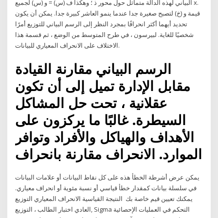
البياني لهذه الدالة متماثل حول محور ذ ؛ وهكذا ف (س) = و (س) لجميع x.
قيمة و (خ) لتصبح صغيرة جدا عندما ينمو العاشر كبيرة جدا. يمكن أن يكون
تحديد أيهما أكثر انحرافًا بمجرد النظر إلى الرسم البياني للتوزيع أمرًا
شخصيًا للغاية. لبيرسون ، في طرح المتوسط من الوضع ، ثم قسمة هذا
الاختلاف على الانحراف المعياري للبيانات.
الرسم البياني مقارنة القيادة
مقابل الإدارة تميل إلى أن تكون
عقلانية ، تحت حل المشاكل
السيطرة. غالبًا ما يركزون على
الأهداف والهياكل والأفراد وتوافر
الموارد. الانحراف مقارنة بانحراف
يمكن عرض أشرطة الخطأ هذه على كل نقاط البيانات أو علامات البيانات
في سلسلة بيانات كمقدار خطأ قياسي أو نسبة مئوية أو انحراف معياري.
يمكنك تعيين قيم خاصة بك النتيجة القياسية الانحراف المعياري التوزيع
العادي اختبار الطالب ، التوزيع, Sigma التحكم في العمليات الإحصائية