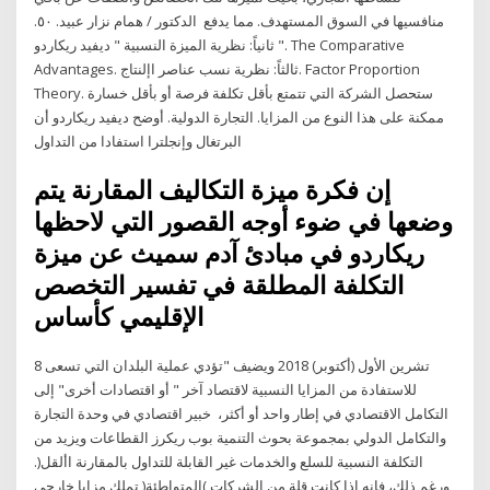
منافسيها في السوق المستهدف. مما يدفع الدكتور / همام نزار عبيد. ٥٠.
ثانياً: نظرية الميزة النسبية " ديفيد ريكاردو ". The Comparative
Advantages. ثالثاً: نظرية نسب عناصر اإلنتاج. Factor Proportion
Theory. ستحصل الشركة التي تتمتع بأقل تكلفة فرصة أو بأقل خسارة
ممكنة على هذا النوع من المزايا. التجارة الدولية. أوضح ديفيد ريكاردو أن
البرتغال وإنجلترا استفادا من التداول
إن فكرة ميزة التكاليف المقارنة يتم
وضعها في ضوء أوجه القصور التي لاحظها
ريكاردو في مبادئ آدم سميث عن ميزة
التكلفة المطلقة في تفسير التخصص
الإقليمي كأساس
8 تشرين الأول (أكتوبر) 2018 ويضيف "تؤدي عملية البلدان التي تسعى
للاستفادة من المزايا النسبية لاقتصاد آخر " أو اقتصادات أخرى" إلى
التكامل الاقتصادي في إطار واحد أو أكثر، خبير اقتصادي في وحدة التجارة
والتكامل الدولي بمجموعة بحوث التنمية بوب ريكرز القطاعات ويزيد من
التكلفة النسبية للسلع والخدمات غير القابلة للتداول بالمقارنة األقل(.
ورغم ذلك، فإنه إذا كانت قلة من الشركات )المتواطئة( تملك مزايا خارجي