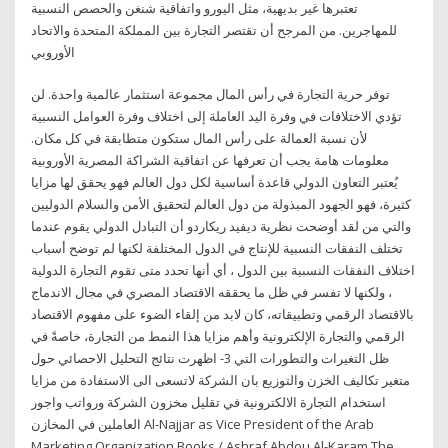
تعتبرها غير بديهية، مثل اليورو واتفاقية شنغن والحصص النسبية
للمهاجرين. من المرجح أن تقتصر التجارة بين المملكة المتحدة والاتحاد
الأوروبي
توفر حرية التجارة في رأس المال مجموعة استثمار عالمية واحدة. لن
تؤدي الاختلافات في وفرة اليد العاملة إلى اختلاف وفرة العوامل النسبية
لأن نسبة العمالة على رأس المال ستكون متطابقة في كل مكان.
معلومات هامة يجب أن تعرفها عن اتفاقية الشراكة المصرية الأوروبية
يُعتبر التعاون الدولي قاعدة أساسية لكل دول العالم فهو يحقق لها مزايا
كثيرة، فهو الجهود المبذولة من دول العالم لتحقيق الأمن والسلام الدوليين
والتي من لقد أوضحت نظرية ديفيد ريكاردو أن التبادل الدولي يقوم عندما
تختلف النفقات النسبية للإنتاج في الدول المختلفة لكنها لم توضح أسباب
اختلاف النفقات النسبية بين الدول ، أي أنها تحدد متى تقوم التجارة الدولية
، ولكنها لا تفسر في ظل ما يحققه الاقتصاد المصري في مجال الاندماج
بالاقتصاد الرقمي وتطبيقاته، كان لابد من إلقاء الضوء على مفهوم الاقتصاد
الرقمي والتجارة الإلكترونية وأهم مزايا هذا النمط من التجارة، خاصةً في
ظل التغيرات والتطورات التي 3- اظهرت نتائج التحليل الاحصائي حول
متغير تكاليف الخزن والتوزيع بان الشركة لاتسعى الى الاستفادة من مزايا
استخدام التجارة الالكترونية في تقليل مخزون الشركة ورواتب واجور
العاملين في المخازن Al-Najjar as Vice President of the Arab
Marketing Organization Books / Ashraf Abdou Al-Karam The