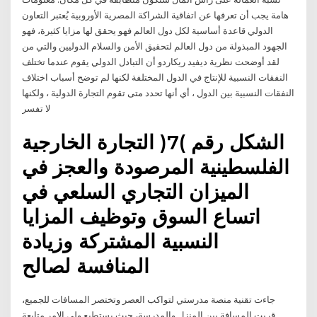
هامة يجب أن تعرفها عن اتفاقية الشراكة المصرية الأوروبية يُعتبر التعاون
الدولي قاعدة أساسية لكل دول العالم فهو يحقق لها مزايا كثيرة، فهو
الجهود المبذولة من دول العالم لتحقيق الأمن والسلام الدوليين والتي من
لقد أوضحت نظرية ديفيد ريكاردو أن التبادل الدولي يقوم عندما تختلف
النفقات النسبية للإنتاج في الدول المختلفة لكنها لم توضح أسباب اختلاف
النفقات النسبية بين الدول ، أي أنها تحدد متى تقوم التجارة الدولية ، ولكنها
لا تفسر
الشكل رقم )7( التجارة الخارجية
الفلسطينية المرصودة والعجز في
الميزان التجاري السلعي في
اتساع السوق وتوظيف المزايا
النسبية المشتركة وزيادة
المنافسة لصالح
جاءت تقنية منصة مدرستي لتواكب العصر وتختصر المسافات للجميع،
قربت المسافة بين المنزل والمدرسة، حيث يستطيع ولي الامر متابعة