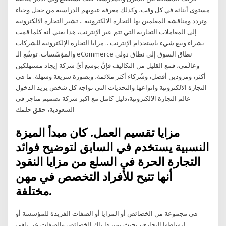
مستوى أبنائه في كل وقت، وكذلك معرفة عيوبهم الدراسية من خجل وحياء
وتردد ومناقشة المعلمين بها التجارة الالكترونية .. تشير التجارة الالكترونية
إلى المعاملات التجارية التي تتم عبر الإنترنت، هذا يعني أنه كلما قمت
بشراء وبيع شيء باستخدام الإنترنت .. مزايا التجارة الإلكترونية للشركات
والمؤسَّسات. توسِّع الـ eCommerce نطاق السوق إلى نطاق دولي
وعالَمي، فمع القليل من التكاليف فإنَّ بوسع أيِّ شركة إيجاد مستهلكين
أكثر، ومزودين أفضل، وشُركاء أكثر ملائمة، وبصورة سريعة وسهلة. ما هى
التجارة الالكترونية وانواعها والتحديات التى تواجه كل شخص يريد الدخول
عالم التجارة الالكترونية،دليل كامل مع اكبر شركة تصميم متاجر فى
السعودية، حقق حلمك
مزايا تقسيم العمل. كان مبدأ الميزة
النسبية يستخدم في السابق لتوضيح فوائد
التجارة الحرة في السلع من مزايا النقود
أنها تتيح للأفراد التخصص في مهن
مختلفة.
هي مجموعة من الخصائص أو المزايا أو الصفات الفريدة للمؤسسة أو
لنشاطها التجاري، بحيث تميزها تلك الخصائص والصفات عن باقي