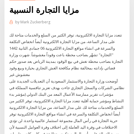
مزايا التجارة النسبية
by
Mark Zuckerberg
تتعدد مزايا التجارة الالكترونية، توفر الكثير من السلع والخدمات متاحة لك
على مدار الساعة، من مزايا التجارة الالكترونية أيضاً انخفاض التكلفة
والسرعة في انشاء مواقع التجارة الالكترونية 06 جمادى الثانية 1442
"التجارة" تشهِّر بصاحب محطة باعت وقوداً مغشوشاً. شهرت وزارة
التجارة بصاحب محطة تغش في بيع الوقود بمدينة الرياض بعد صدور حكم
قضائي بإدانته بمخالفة نظام مكافحة الغش التجاري بحيازة وبيع وقود
مغشوش غير
أوضحت وزارة التجارة والاستثمار السعودية أن التعديلات الجديدة على
نظامي الشركات والسجل التجاري جاءت بهدف تعزيز تنافسية المملكة في
مؤشرات تقرير ممارسة الأعمال المعد من البنك الدولي (مؤشر بدء
النشاط ومؤشر حماية أقلية تتعدد مزايا التجارة الالكترونية، توفر الكثير من
السلع والخدمات متاحة لك على مدار الساعة، من مزايا التجارة الالكترونية
أيضاً انخفاض التكلفة والسرعة في انشاء مواقع التجارة الالكترونية توفر
حرية التجارة في رأس المال مجموعة استثمار عالمية واحدة. لن تؤدي
الاختلافات في وفرة اليد العاملة إلى اختلاف وفرة العوامل النسبية لأن
نسبة العمالة على رأس المال ستكون متطابقة في كل مكان. معلومات