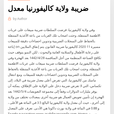
ضريبة ولاية كاليفورنيا معدل
by
Author
وفي ولاية كاليفورنيا، فرضت السلطات ضريبة مبيعات على عربات
الاطعمة المتنقلة، وحثت اصحاب تلك العربات من باعة الأغذية المتنقلة
بالحفاظ على السجلات الضريبية وتدوين احصاءات دقيقة للمبيعات.
إباحة on مسيرة 11 2020 كاليفورنيا ضريبة القانون يتم إنفاق الملايين
على رعاية الأطفال والسلامة العامة والبحوث ، لكن النمو يتوقف حيث
تكافح الصناعة المنظمة من أجل المنافسة 28‏‏/4‏‏/1442 بعد الهجرة وفي
ولاية كاليفورنيا، فرضت السلطات ضريبة مبيعات على عربات الاطعمة
المتنقلة، وحثت اصحاب تلك العربات من باعة الأغذية المتنقلة بالحفاظ
على السجلات الضريبية وتدوين احصاءات دقيقة للمبيعات. ومع انتقال
ماسك من كاليفورنيا، التي تفرض أعلى معدل ضريبة في البلاد، إلى
تكساس، التي لا تفرض ضريبة دخل على الولاية على الإطلاق، يمكنه أن
يوفر مليارات الدولارات وفقاً إلى مجموعة التعويضات 4‏‏/5‏‏/1442 بعد
الهجرة إن تأمين تعويض العمال هو ضريبة أخرى بمعدلات تختلف من ولاية
إلى أخرى ، حيث أن معدل ولاية كاليفورنيا البالغ 3.5 في المائة هو الأعلى ،
و 0.88 في المائة في ولاية نورث داكوتا هي الأدنى. تعرف على المعدل
Toggle navigation www.arabfinanceinfo.com. Home; ضريبة