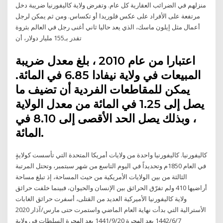
منزلهم في الضرائب العقارية كل عام. وتفرض ولاية كاليفورنيا ضريبة دخل
مرتفعة على الأفراد على عكس فلوريدا أو تكساس. ومن ثم يمكن لرجل
أعمال مثل إيلون ماسك، الذي يعد حاليا ثاني أغنى رجل في العالم بثروة
تقدر بـ155 مليار دولار، أن
اعتبارا من عام 2010 ، بلغ معدل ضريبة
المبيعات في ولاية نيفادا 6.85 في المائة.
يمكن للمقاطعات الفردية أن تضيف ما
يصل إلى 1.25 في المائة من معدل الولاية
، وبذلك يصل الحد الأقصى إلى 8.10 في
المائة.
كاليفورنيا. كاليفورنيا واحدة من ولايات أمريكا المتحدة التي تأسست كولايةٍ
في العام 1850م وتحديداً في اليوم التاسع من شهر سبتمبر، وتحتل المرتبة
الثالثة من بين الولايات الأمريكية من حيث المساحة، إذ تبلغ مساحة
أراضيها 410 ولم تفرّق الحرائق بين الإنسان والحيوان، فبينما خلفت حرائق
ولاية كاليفورنيا الأميركية العديد من القتلى، أسفرت حرائق الغابات
الأسترالية التي بدأت نهاية العام الماضي واستمرت حتى مارس/آذار 2020
7‏‏/6‏‏/1442 بعد الهجرة 20‏‏/9‏‏/1441 بعد الهجرة السلطات في ولاية