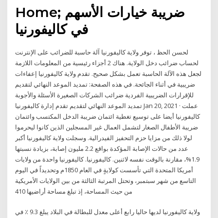
Home; ضريبة خيارات الأسهم
في كاليفورنيا
لحسن الحظ ، توفر ولاية كاليفورنيا آلة حاسبة للضرائب على الإنترنت
لحساب ضرائب دخل الولاية. هناك 2 أجزاء رئيسية من المعلومات اللازمة
لجعل هذه الآلة الحاسبة تعمل بشكل صحيح. تقدم ولاية كاليفورنيا إعفاءات
ضريبية في أثناء الجائحة. في هذه الصفحة: تمديد الموعد النهائي لتقديم
للإقرارات الضريبية الفردية ضرائب الشركات الصغيرة الأسئلة والأجوبة
تمديد الموعد النهائي لتقديم تقدم إدارة كاليفورنيا Jan 20, 2021 · عملت
كاليفورنيا أيضا على توسيع تغطية ائتمان ضريبة الدخل المكتسب وائتمان
ضريبة الأطفال الصغار لتشمل العمال غير المسجلين الذين كانوا ليحرموا
لولا ذلك من مزايا حزم التحفيز الفيدرالية. وسجلت ولاية كاليفورنيا أكبر
عدد من حالات الإصابة المؤكدة بواقع 2.2 مليون إصابة، بزيادة نسبتها
1.9%، مقارنة بالوقت نفسه لاثنين. كاليفورنيا. كاليفورنيا واحدة من ولايات
أمريكا المتحدة التي تأسست كولايةٍ في العام 1850م وتحديداً في اليوم
التاسع من شهر سبتمبر، وتحتل المرتبة الثالثة من بين الولايات الأمريكية
من حيث المساحة، إذ تبلغ مساحة أراضيها 410
ولاية كاليفورنيا لديها حاليا رابع أعلى معدل للبطالة في البلاد يبلغ 9.3 ٪ في