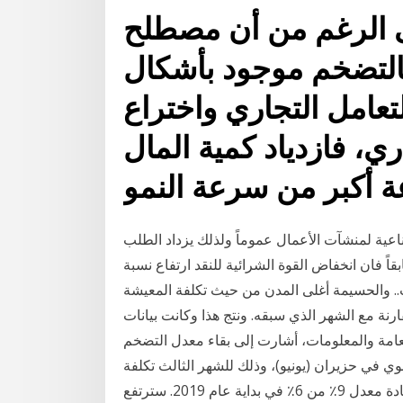
ى الرغم من أن مصطلح
فالتضخم موجود بأشكال
تعامل التجاري واختراع
ي، فازدياد كمية المال
ة أكبر من سرعة النمو
اعية لمنشآت الأعمال عموماً ولذلك يزداد الطلب
اً فان انخفاض القوة الشرائية للنقد ارتفاع نسبة
ة أغلى المدن من حيث تكلفة المعيشة. null. وعلى أساس شهري، سجل معدل
ماضي ، بالمقارنة مع الشهر الذي سبقه. ونتج هذا وكانت بيانات
امة والمعلومات، أشارت إلى بقاء معدل التضخم
ة على أساس سنوي في حزيران (يونيو)، وذلك للشهر الثالث تكلفة
المعيشة في هولندا من أكثر الأسئلة التي وصلتنا ! تم زيادة معدل 9٪ من 6٪ في بداية عام 2019. سترتفع