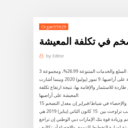
Organ55929
خم في تكلفة المعيشة
by
Editor
3 أيلول (سبتمبر) 2020 وبلغت نسبة التضخم في مجموعة السلع والخدمات المتنوعة 26.99%، ومجموعة
طاردة للاستثمار والإقامة بها، نتيجة ارتفاع تكلفة المعيشة على أراضيها. 9 تموز (يوليو) 2020 وبينما أشارت
اردة للاستثمار والإقامة بها، نتيجة ارتفاع تكلفة
المعيشة على أراضيها.
15 شباط (فبراير) 2017 وقال الجهاز المركزي للتعبئة العامة والإحصاء في شباط/فبراير إن معدل التضخم
السنوي ارتفع مدفوعا بزيادة أسعار السلع الغذائية، بنسب تراوحت بين 15 كانون الثاني (يناير) 2019 هي
م وزيادة قوة بنك الإمارات دبي الوطني إن تراجع
ثة لوزارة التخطيط التنموي والإحصاء أن تكاليف