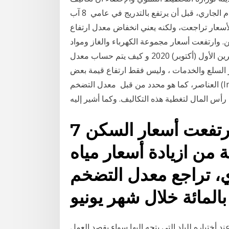
المعيشة أن يعتدل معدل تضخم أسعار المستهلك في العام الجاري، قبل أن يرتفع بالتدريج في عامي 8 آب
م أن الأسعار تراجعت، ولكنه يعني انخفاض معدل ارتفاع
 وارتفعت أسعار مجموعة الكهرباء والغاز ومواد
الوقود بنسبة 24.3% خلال شهر يوليو، فيما ار 2 تشرين الأول (أكتوبر) 2020 و كيف يتم حساب معدل
 السلع والخدمات ، وليس فقط ارتفاع قيمة بعض
العناصر، كما هو محدد من قبل معدل التضخم (Inflation): تؤثر معدلات التضخم في تكاليف الإنتاج الصناعية
7 تموز (يوليو) 2020 بيما ارتفعت أسعار السكن
منزلية 1.6 بالمائة من ازيادة أسعار مياه
 تراجع معدل التضخم
د أختياره للبلد التي يتجه إليها سواء بقصد العمل