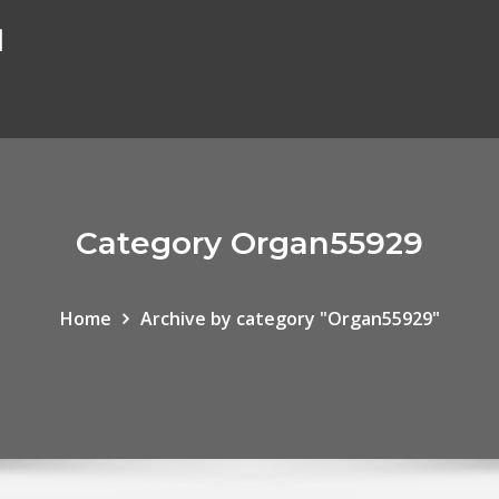
ا
Category Organ55929
Home
Archive by category "Organ55929"