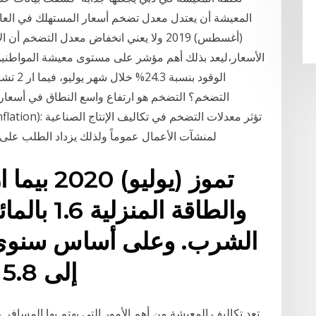
(أغسطس) 2019 ولا يعني انخفاض معدل التضخ
الأسعار،ليعد بذلك أهم مؤشر على مستوى معيشة المواطنين.
التضخم؟ التضخم هو ارتفاع واسع النطاق في أسعار
لمنشآت الأعمال عموماً ولذلك يزداد الطلب على رأس المال لتغطية هذه التكاليف. وكما أشير إليه
والطاقة ال
الشرب. وعلى أساس سنوي،
إلى 5.8 بالمائة خلال شهر يونيو
تعد تكاليف المعيشة من أهم الأمور التي يهتم بها المسافر عن