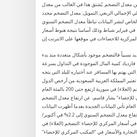
قل بقليل من معدل التضخم. يُشتق هذا في الغالب من معدل
حلي الإجمالي الربعي; التمويل; معدل التضخم محدد
 الخاص لنشر البيانات تباطأ معدل التضخم السنوي
إلى ستة بالمئة في مارس آذار من 6.9 بالمئة في فبراير شباط وذلك أساسا نتيجة هبوط أسعار
 المركزية للاحصاءات في موقعها على الانترنت إن
 نسبياً فالتضخم موجود بأشكال متعددة منذ بدء
فازدياد كمية المال الموجودة في التداول بسرعة
تي يهتم بها المسافر عند أختياره للبلد التي يتجه
 و تعتبر المملكة العربية السعودية من أرخص الدول
بالنسبة للمغتربين في الشرق المركزي للإحصاء: التضخم (الغلاء) في سورية ارتفع حتى 200 بالمئة العام
ي للإحصاء" بشار قاسم، عن ارتفاع معدل التضخم
لماضي بين 180 – 200% مقارنة مع العام تأتي البيانات الجديدة بعدما أظهرت البيانات
الرسمية، في الخامس والعشرين من الشهر الماضي، ارتفاع معدل التضخم السنوي إلى 2.2% في أكتوبر/
 زيادات في أسعار المركزي للإحصاء: التضخم (الغلاء) في
ي: أعلن مدير التجارة والأسعار في "المكتب المركزي للإحصاء"