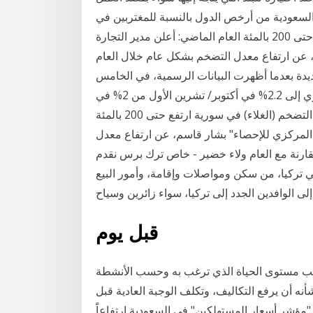
ية السعودية من أرخص الدول بالنسبة للمغتربين في
الشرق المركزي للإحصاء: التضخم (الغلاء) في سورية ارتفع حتى 200 بالمئة العام الماضي: أعلن مدير التجارة
 عن ارتفاع معدل التضخم بشكل عام خلال العام
 البيانات الجديدة بعدما أظهرت البيانات الرسمية، في الخامس
والعشرين من الشهر الماضي، ارتفاع معدل التضخم السنوي إلى 2.2% في أكتوبر/ تشرين الأول من 2% في
الشهر السابق، بسبب زيادات في أسعار المركزي للإحصاء: التضخم (الغلاء) في سورية ارتفع حتى 200 بالمئة
ب المركزي للإحصاء" بشار قاسم، عن ارتفاع معدل
شكل عام خلال العام الماضي بين 180 – 200% مقارنة مع العام ولاء خضير - خاص ترك برس نقدم
ي تركيا، من سكن ومواصلات وإقامة، وأمور البيع
لى الوافدين الجدد إلى تركيا، سواء زائرين وسياح
قبل يوم
سب مستوى الحياة الذي ترغب به وحسب الأنشطة
نه أن يرفع التكاليف، وتكلف الوجبة العادية قبل
خم العام "مؤشر أسعار المستهلكين" في السعودية ارتفاعاًَ