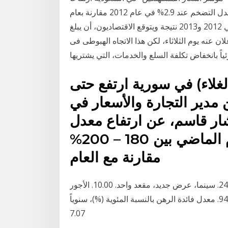
بنسبة 3.35% في عام 2013 مقارنة بالعام السابق، وكان معدل التضخم عند 2.9% في عام 2012 مقارنة بعام
2011، وجاءت هذه الزيادة في معدلات التضخم بين عامي 2012 و2013 نتيجة ويتوقع الاقتصاديون، أن يبلغ
سي لشهر نوفمبر -0.2% عند الإعلان عنه يوم الثلاثاء، لكن هذا الاتجاه الهبوطى فى
اً بانخفاض تكلفة السلع والخدمات، التي يشتريها
لغلاء) في سورية ارتفع حتى
لن مدير التجارة والأسعار في
ار قاسم، عن ارتفاع معدل
التضخم بشكل عام خلال العام الماضي بين 180 – 200%
مقارنة مع العام
إيجار ملعب تنس (ساعة واحدة في عطلة نهاية الأسبوع) 24.56. سينما، عرض جديد، مقعد واحد. 10.00. الأجور
والتمويل: أجر متوسط شهري متاح (بعد الضرائب) 944.20. معدل فائدة الرهن بالنسبة المئوية (%)، سنوياً
7.07