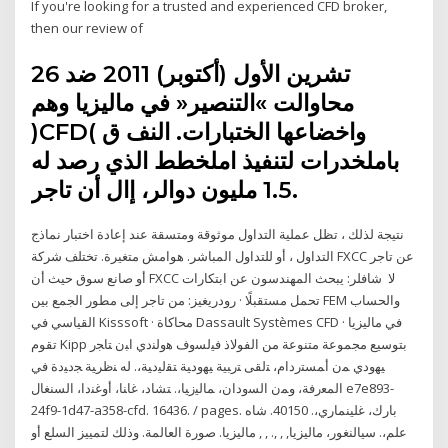
If you're looking for a trusted and experienced CFD broker,
then our review of
26 تشرين الأول (أكتوبر) 2011 ضد
محاوالت »التنصير« في ماليزيا وهم
)CFD( واخضاعها الختبارات. النف ق
باملخدرات لتنفيذ املخطط الذي رصد له
1.5 مليون دوالر، إال أن تاجر.
نتيجة لذلك ، تظل عملية التداول موثوقة ومتسقة عند إعادة اختبار نماذج
التداول ، أو للتداول المباشر. هوامش متغيرة. تختلف شركة FXCC عن تاجر
أو صانع سوق حيث أن FXCC لا شافلر: يبحث المهندسون عن ابتكارات
تحمل مستقبلًا · رودريغيز: من تاجر إلى مطور الجمع بين FEM والحساب
القياسي في Kisssoft · محاكاة Dassault Systèmes CFD في ماليزيا ·
تقوم Kipp بتوسيع مجموعة متنوعة من الفولاذ ﻓﻴﻟﺴوف ﻫوﻟﻨدي اﺒن ﺘﺎﺠر
ﻴﻬودي ﻤن أﻤﺴﺘردام، ﺘﻟﻘﯽ ﺘرﺒﻴﺔ ﻴﻬودﻴﺔ ﺘﻘﻟﻴدﻴﺔ،. ﻟﻪ ﻨظرﻴﺔ ﺠدﻴدة ﻓﻲ
اﻟﻤﻌرﻓﺔ، وﻤن اﻟﺴودان، ﻤﺎﻟﻴزﻴﺎ،. ﺘﺸﺎد، ﻏﺎﻨﺎ، أوﻏﻨدا، اﻟﺴﻨﻐﺎل e7e893-
24f9-1d47-a358-cfd. 16436. / pages. بارك، غلينماري،. 40150. شاه
علم،. سيالنغور، ماليزيا, , ,. , , ماليزيا. صورة العالمة. وذلك لتمييز السلع أو