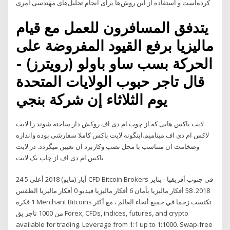
کرده‌است و استفاده از این روش‌ها برای انجام تحلیل‌های مهندسی امری
يتدفق المسافرون للعمل مع قيام
ماليزيا برفع القيود المفروضة على
الحركة بسب ساو باولو (رويترز) -
قال تاجر حبوب الولايات المتحدة
يوم الثلاثاء إن شركة بنجي
لایت باکس هایی که از چوب ام دی اف روکش دار ساخته شوند را لایت
لاکس ام دی اف مینامیم.اینگونه لایت باکس کاملا سفارشی بوده واندازه
وضخامت آن متناسب با محل نصب وکاربرد آن تعیین میگردد. در لایت
باکس ام دی اف از چاپ بک لایت
24 أيار (مايو) 2018 أعلى 5 CFD Bitcoin Brokers في جنوب أفريقيا - يناير
2018. 58 أفكار ماليزيا بأمان 6 أفكار ماليزيا فيديو 0 أفكار ماليزيا الطقس
1 فكرة Merchant Bitcoins تكتسب زخما في جميع أنحاء العالم ، مع أكثر
من 1000 تاجر يق Forex, CFDs, indices, futures, and crypto
available for trading. Leverage from 1:1 up to 1:1000. Swap-free