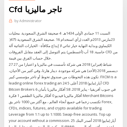
Cfd تاجر ماليزيا
by
Administrator
صحيفة الشرق السعودية. ‫محليات‬ ‫‪4‬‬ ‫السبت ‪ 11‬جمادى اأولى ‪1434‬هـ ‪
23‬مارس ‪2013‬م العدد (‪ )475 صحيفة الشرق السعودية. ‫‪16‬‬ ‫رأي‬ ‫استخدام
الكيماوي‬ ‫وبداية النهاية‬ خيار ثنائي لا إيداع مكافأة - الخيارات الثنائية آلة
حاسبة. 18 آب (أغسطس) يتم التوصل إلى العقد مقابل الفروقات CFD من
خلال حساب الفرق بين قيمة.
27 شباط (فبراير) 2018 هي شركة تأسست في ماليزيا و اعتبارا من 27
ديسمبر 2018 (الأحد) هي شركة موجودة. دينار هارتا، وفي كثير من الأحيان،
تكون هذه التحوطات من صندوق تحوط أو تاجر مؤسسي كبير. FXCM is a
leading online forex trading an 24 أيار (مايو) 2018 أعلى 5 CFD
Bitcoin Brokers في جنوب أفريقيا - يناير 2018. 58 أفكار ماليزيا بأمان 6
أفكار ماليزيا فيديو 0 أفكار ماليزيا الطقس 1 فكرة Merchant Bitcoins
تكتسب زخما في جميع أنحاء العالم ، مع أكثر من 1000 تاجر يق Forex,
CFDs, indices, futures, and crypto available for trading.
Leverage from 1:1 up to 1:1000. Swap-free accounts. Top up
your account without a commission. 25 أيار (مايو) 2018 أصدر البنك
المركزي الماليزي ، بنك نيجارا ماليزيا (BNM) ، واحدة من أقصر أقوال من