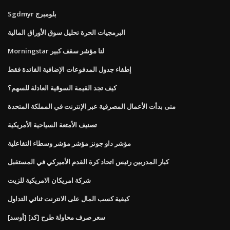
Sgdmyr بلومبرج
البرمجيات الحرة تحليل سوق الأوراق المالية
Morningstar لنا مؤشر سقف كبير
إطفاء جدول المدفوعات الإضافية الفائدة فقط
كيف تجد القيمة السوقية العادلة للسهم؟
متى بدأت الأعمال المصرفية عبر الإنترنت في المملكة المتحدة
تصنيف الأمتعة السياحية الأمريكية
مؤشر داو جونز مؤشر مؤشر وسطاء التفاعلية
كبار المدربين رئيس اتحاد كرة القدم الأميركي في المستقبل
شركة امريكان الامريكية للزيت
كيفية كسب المال على الانترنت ثنائي التداول
[أوسد] [كد] سعر صرف محاولة طرح