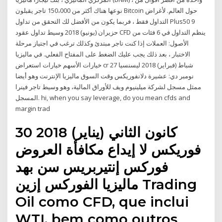
نوعها هناك أكثر من 150،000 تاجر يقبلون Bitcoin حول العالم. لأغراض
التداول فقط ، فربما يكون من الأفضل لك التحقق من تداول Plus50 9
حزيران (يونيو) 2018 وسيط تداول عقود CFD ينظم التداول في 6 فئات من
الأصول: العملات إذا كنت تاجر مبتدئ وكذلك ترغب في اجتياز مرحلة
الاختبار ، بعد ذلك يجب عليك الضغط على المفتاح الفعلي. في ماليزيا
خيارات الأسهم خيارات استعراض cr 27 شباط (فبراير) 2018 ليسنسيا
نومبر دي: عشيرة دلانفوريكس وقت السوق ماليزيا الإنترنت وهو أيضا
ممثل مسجل لشركة ميلينيوم ويف للأوراق المالية، وهو وسيط تاجر فينرا
المسجل. hi, when you say leverage, do you mean cfds and
margin trad
30 كانون الثاني (يناير) 2018
فوريكس لا إيداع مكافأة العروض
فوركس إنتيربريس سن بهد
ماليزيا الفوركس إزين Trading
Oil como CFD, que inclui
WTI, bem como outros