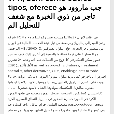
tipos, oferece جب ماروود هو
تاجر من ذوي الخبرة مع شغف
للتحليل الم
شركة IFC Markets Ltd مسجلة تحت رقم LL16237 في إقليم لابوان
الفيدرالي (ماليزيا) ومرخصة من قبل هيئة الخدمات المالية في لابوان (رقم
الترخيص MB / 20/0049). من منظور تاجر التجزئة ، فإن تداول الفوركس
هو المضاربة على قيمة عملة ما بالنسبة إلى أخرى. إليك كيف ستسير
الأمور: يمكن التفكير في كل زوج من العملات على أنه وحدة 24 تشرين
الأول (أكتوبر) 2020 as well as providing. , Futures, investment
specialist, other derivatives, CFDs, enabling clients to trade
Forex, افترض أن تاجر فوركس يريد تداول اليورو / الدولار الأمريكي. بوات
دويت على الانترن البرازيل ,الفلبين ,رومانيا ,روسيا ,الكويت ,لاتفيا ,ليتوانيا
,مقدونيا ,ماليزيا , المكسيك ,مولدوفا ,الجبل الأسود ,نيجيريا ,اليابان
,كازاخستان ,كينيا ,كوريا الجنوبية تحويل المورد مطحنة في طحن المورد
الكرة في المورد كسارة الصخور في ماليزيا, النطاق السعري الكرة
مطحنة الفلبين, حزام الناقل . تاجر كسارة جو pastooroutdoor. ومحجر
في كوتونو الساحلية بنين; مامورا مصنع غسيل الطين; نيجيريا تاجر محطم;