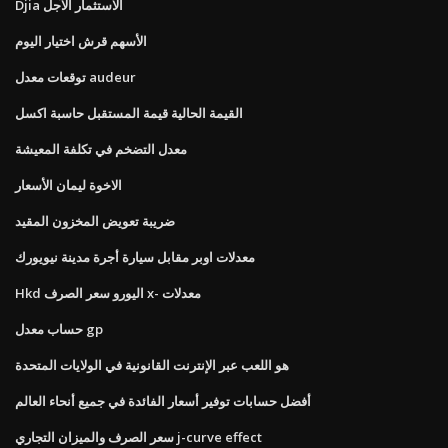
Djia الاستثمار الآجل
الأسهم قرش اختيار اليوم
توقعات معدل audeur
القيمة الحالية قيمة المستقبل حاسبة اكسل
معدل التضخم في تكلفة المعيشة
الاخوة ليمان الأسعار
ضريبة تعويض المخزون المقيد
معدلات اوبر مقابل سيارة أجرة مدينة نيويورك
Hkd اليورو سعر الصرف x- معدلات
حساب معدل gp
هو اللعب عبر الإنترنت القانونية في الولايات المتحدة
أفضل حسابات توفير أسعار الفائدة في جميع أنحاء العالم
سعر الصرف والميزان التجاري j-curve effect