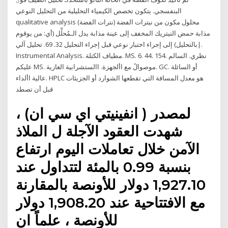
البنفسجي. يتكون تخصص الكيمياء التحليلية من التحليل النوعي
qualitative analysis محلول مكون من نيترات الفضة (نترات الفضة)
مذابة حمض النيتريك المخفف إلى عينة مذابة يدل الـمُحلِّل (أي: من يوقوم
بالتحليل) إلى إجراء اختبار نوعي قبل إجراء التحليل 32. 69. تحليل آلي|.
Instrumental Analysis. مطياف الكتلة. MS. 6. 44. 154. نظري. السالم
عليكم MS. موصوالً مع األجهزة. االستشرابية الغازية. GC. أو السائلة
عالية األداء. HPLC هو معدل المسافة التي تقطعها الشوارد أو الجزيئات
قبل أن تصطد
لمصدر ( انفينيتي اي سي ان) ،
شهدت العقود الآجلة ل الملاذ
الآمن خلال تعاملات اليوم ارتفاع
بنسبة 0.99 بالمئة لتتداول عند
1,927.10 دولار للأونصة بالمقارنة
مع الافتتاحية عند 1,908.20 دولار
للأونصة ، علماً ان