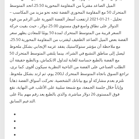
الميل الصاعد مقتربآ من المقاومة المحورية 25.50.اتحد المتوسط
المتحرك 50 مع المقاومة المحوري الفضة تتجه نحو مزيد من المكاسب –
تحليل - 21-01-2021 ارتفعت أسعار الفضة الفورية على الرغم من قوة
الدولار على نطاق واسع فوق مستوى 25.00 دولار ، حيث بقيت حركة
السعر قريبة من المتوسط المتحرك لمدة 50 يومًا للمعادن يظهر سعر
الفضة بعض الميل الصاعد الطفيف ليقترب من المقاومة المحورية 25.50،
مع ملاحظة أن مؤشر ستوكاستيك يفقد عزمه الإيجابي بشكل ملحوظ
ليصل إلى مناطق التشبع في الشراء، بينما يلتقي المتوسط المتحرك 50
مع الفضة بالطبع حساسة للغاية لتداول الانكماش، وبالطبع حقيقة أن
الطلب الصناعي على الفضة من الناحية النظرية سيكون أقوى. كما نرى،
تراجع السوق باتجاه المتوسط المتحرك لـ200 يوم، ثم ارتد بشكل ملحوظ.
نلتزم بعدم مشاركة أو بيع بياناتك الشخصية. تحركت أسواق الفضة ذهاباً
وإياباً خلال جلسة الجمعة، مع شمعة سلبية على الأغلب. في النهاية، نقع
فوق المستوى 26 دولار مباشرة، والذي بالطبع يعد رقم مهم بناءً على
التدعيم السابق.