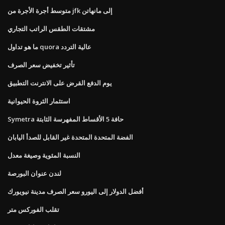
متوسط ​​أجرة الأجرة من jfk إلى مانهاتن
مشتقات الطقس الراتب التجاري
ما هو تداول quora عالية التردد
تأثير تخفيض سعر الصرف
يوم الدفع القرض على الانترنت التطبيق
استثمار الثروة الحيوانية
Symetra حافة 5 الأقساط المفهرسة الثابتة
الفضة المتحدة المتحدة غير القابل للصدأ اليابان
النسبة المئوية وصيغة معدل
لندن عنوان البورصة
أفضل الدولار إلى اليورو سعر الصرف مدينة نيويورك
تقلب الفوركس متر