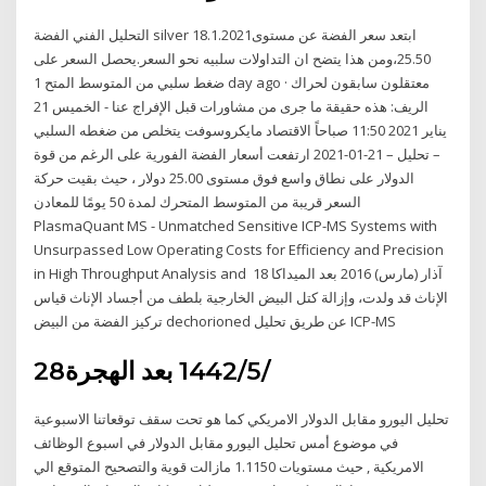
التحليل الفني الفضة silver 18.1.2021ابتعد سعر الفضة عن مستوى
25.50،ومن هذا يتضح ان التداولات سلبيه نحو السعر.يحصل السعر على
ضغط سلبي من المتوسط المتح 1 day ago · معتقلون سابقون لحراك
الريف: هذه حقيقة ما جرى من مشاورات قبل الإفراج عنا - الخميس 21
يناير 2021 11:50 صباحاً الاقتصاد مايكروسوفت يتخلص من ضغطه السلبي
– تحليل – 21-01-2021 ارتفعت أسعار الفضة الفورية على الرغم من قوة
الدولار على نطاق واسع فوق مستوى 25.00 دولار ، حيث بقيت حركة
السعر قريبة من المتوسط المتحرك لمدة 50 يومًا للمعادن
PlasmaQuant MS - Unmatched Sensitive ICP-MS Systems with
Unsurpassed Low Operating Costs for Efficiency and Precision
in High Throughput Analysis and 18 آذار (مارس) 2016 بعد الميداكا
الإناث قد ولدت، وإزالة كتل البيض الخارجية بلطف من أجساد الإناث قياس
تركيز الفضة من البيض dechorioned عن طريق تحليل ICP-MS
28‏‏/5‏‏/1442 بعد الهجرة
تحليل اليورو مقابل الدولار الامريكي كما هو تحت سقف توقعاتنا الاسبوعية
في موضوع أمس تحليل اليورو مقابل الدولار في اسبوع الوظائف
الامريكية , حيث مستويات 1.1150 مازالت قوية والتصحيح المتوقع الي