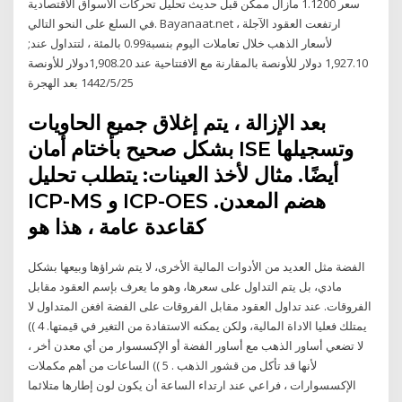
سعر 1.1200 مازال ممكن قبل حديث تحليل تحركات الاسواق الاقتصادية
في السلع على النحو التالي. Bayanaat.net ، ارتفعت العقود الآجلة
لأسعار الذهب خلال تعاملات اليوم بنسبة0.99 بالمئة ، لتتداول عند;
1,927.10 دولار للأونصة بالمقارنة مع الافتتاحية عند 1,908.20دولار للأونصة
25‏‏/5‏‏/1442 بعد الهجرة
بعد الإزالة ، يتم إغلاق جميع الحاويات
بشكل صحيح بأختام أمان ISE وتسجيلها
أيضًا. مثال لأخذ العينات: يتطلب تحليل
ICP-MS و ICP-OES هضم المعدن.
كقاعدة عامة ، هذا هو
الفضة مثل العديد من الأدوات المالية الأخرى، لا يتم شراؤها وبيعها بشكل
مادي، بل يتم التداول على سعرها، وهو ما يعرف بإسم العقود مقابل
الفروقات. عند تداول العقود مقابل الفروقات على الفضة افغن المتداول لا
يمتلك فعليا الاداة المالية، ولكن يمكنه الاستفادة من التغير في قيمتها. 4 ))
لا تضعي أساور الذهب مع أساور الفضة أو الإكسسوار من أي معدن أخر ،
لأنها قد تأكل من قشور الذهب . 5 )) الساعات من أهم مكملات
الإكسسوارات ، فراعي عند ارتداء الساعة أن يكون لون إطارها متلائما