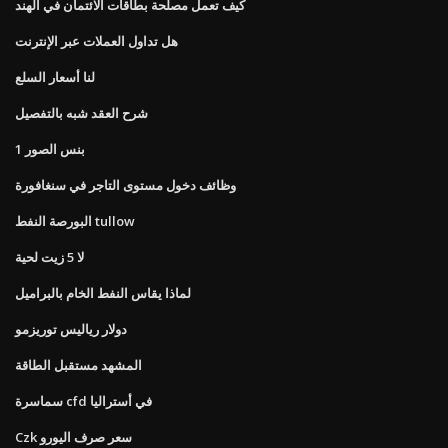
كيف تعمل مصلحة بطاقات الائتمان في الهند
هل تداول العملات عبر الإنترنت
لنا أسعار السلع
شرح العقد شبه بالتفصيل
1 بنس الصور
وظائف دخول مستوى التاجر في سنغافورة
البورصة النفط tullow
لا 5 زيت لحية
لماذا يقاس النفط الخام بالبراميل
دولار رياليس توريزمو
المشهد مستقبل الطاقة
سماسرة cfd في أستراليا
Czk سعر صرف اليورو