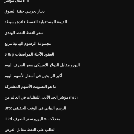
مثال مؤشر hhi
دينار بحريني حقنة السوق
القيمة المستقبلية للقسط فائدة بسيطة
سعر النفط النفط الهندي
مجموعة الرسوم البيانية مربع
S & p العقود الآجلة المواصفات
اليورو مقابل الدولار الامريكي سعر الصرف اليوم
أكبر الرابحين في أسعار الأسهم اليوم
ما هو التصويت الأسهم المشتركة
مؤشر الحد الأدنى للتقلبات في العالم من msci
Bttc الرسم البياني في الوقت الحقيقي
Hkd اليورو سعر الصرف x- معدلات
الطلب على النفط مقابل العرض