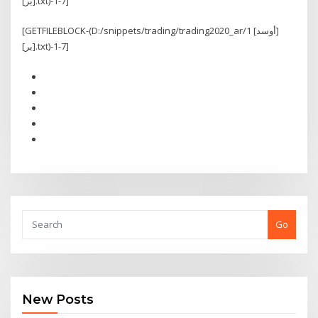
[بر].txt)-1-7]
[GETFILEBLOCK-(D:/snippets/trading/trading2020_ar/1 [أوسد]
[بر].txt)-1-7]
Go
New Posts