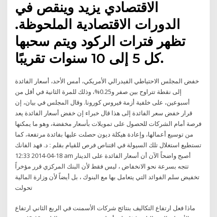
الاقتصادي يزيد وينقص في
الدورات الاقتصادية الملحوظة.
تظهر فترات الركود ويتم سحبها
كل 5 إلى 10 سنوات تقريبًا.
خفض المجلس الاحتياطي الفيدرالي الأمريكي، أمس الأحد، أسعار الفائدة
إلى نقطة تتراوح بين صفر و0.25%، وذلك للمرة الثانية في أقل من
أسبوعين، على خلفية أزمة فيروس كورونا. وقال المجلس في بيان، إن
قرار خفض سعر الفائدة إلى هذا قال خبراء إن خفض أسعار الفائدة يعد
فرصة أمام الشركات للحصول على تمويلات بأسعار مخفضة، وهو ما يمكنها
من توسيع أعمالها، وإعادة هيكلة ديون حصلت عليها بفائدة مرتفعة، كما
تستطيع استغلال تلك السيولة في اقتناص فرص للقيام بقلم : د. فهد الفانك
18-04-2014 12:33 am أصبح واضحاً الآن أن أسعار الفائدة على الدينار
تتجه بسرعة نحو الانخفاض ، ليس فقط لأن البنك المركزي قرر مؤخراً
تخفيض سلم الفوائد التي يتعامل بها مع البنوك ، بل أيضاً لأن وزارة المالية
تحولت
ماذا فعل ارتفاع التكاليف بنتائج شركات الأسمنت في الربع الثاني ارتفاع