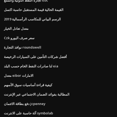
تجارة النفط الدولية والسلع itoc
القيمة الحالية قيمة المستقبل حاسبة اكسل
الرسم البياني للمكاسب الرأسمالية 2019
معدل تعادل الخيار
Czk سعر صرف اليورو
نوافذ التجارة roundswell
أفضل شركات التأمين على السيارات الرخيصة
لنا صادرات النفط الخام حسب البلد eia
معدل eibor الامارات
كيفية قراءة أساسيات سوق الأسهم
المطالبة بفوائد الضمان الاجتماعي عبر الإنترنت
دفع بطاقة الائتمان jcpenney
آلة حاسبة على الانترنت symbolab