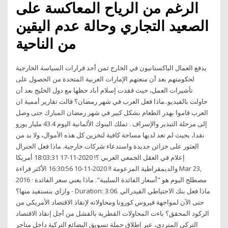
الرغم من الرياح المعاكسة على
الصعيد التجاري وحالة عدم اليقين
من الناحية
يدفع العمال الباكستانيون في الخارج ثمن أحد قرارات السياسة الخارجية
لحكومتهم بعد أن منعتهم الإمارات العربية المتحدة من الحصول على
تأشيرات العمل، حيث فقدت إسلام أباد حظها مع دول الخليج بعد أن
حاولت بالفيديو..ماذا فعل العرب في شهر رمضان؟ قالت تقارير أممية ان
العرب قاموا بهدر الطعام بشكل كبير في شهر رمضان المبارك حتى وصل
إلى مرحلة التبذير والإسراف . تملك البنوك الألمانية اليوم 43.4 مليار يورو
نقدا، بحيث لم تعد لديها مساحة كافية لتخزين كل هذه الأموال، ولا بد من
العثور على خزائن جديدة واستدعاء شركات خارجية. ماذا فعل الجنرال
إعلام في العقل الجمعي العربي ؟! 2020-11-17 18:03:31 أمريكا
والديمقراطية المزعومة !! 2020-11-10 16:30:56 الأكثر قراءة Mar 23,
2016 · مصطلح اليوم هو "أسعار الفائدة السلبية". ماذا يعني سعر الفائدة
وازاي بنستفيد منها؟ - Duration: 3:06. ماذا فعل بنك الاحتياطي الفيدرالي
حتى الآن لمواجهة فيروس كورونا ومحاولاته لإنقاذ الاقتصاد الأمريكي من
الركود المحقق؟ باءت المحاولات القطرية بالفشل من أجل إنقاذ الاقتصاد
التركى المتردى، عبر إطلاق حملة تسويق البضائع التركية داخل متاجر