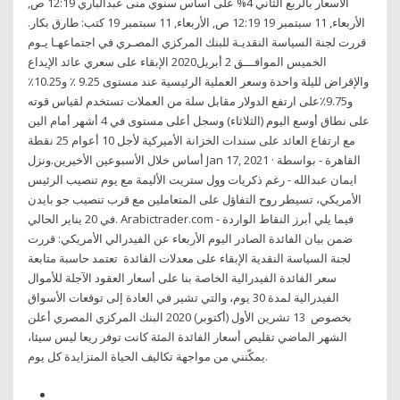
الأسعار بالربع الثاني 4% على أساس سنوي منى عبدالباري 12:19 ص,
الأربعاء, 11 سبتمبر 19 12:19 ص, الأربعاء, 11 سبتمبر 19 كتب: طارق بكار.
قررت لجنة السياسة النقديـة للبنك المركزي المصـري في اجتماعهـا يـوم
الخميس الموافـــق 2 أبريل2020 الإبقاء على سعري عائد الإيداع
والإقراض لليلة واحدة وسعر العملية الرئيسية عند مستوى 9.25 ٪ و10.25٪
و9.75٪على ارتفع الدولار مقابل سلة من العملات تستخدم لقياس قوته
على نطاق أوسع اليوم (الثلاثاء) وسجل أعلى مستوى في 4 أشهر أمام الين
مع ارتفاع العائد على سندات الخزانة الأميركية لأجل 10 أعوام 25 نقطة
أساس خلال الأسبوعين الأخيرين.ونزل Jan 17, 2021 · القاهرة - بواسطة
ايمان عبدالله - رغم ذكريات وول ستريت الأليمة مع يوم تنصيب الرئيس
الأمريكي، تسيطر روح التفاؤل على المتعاملين مع قرب تنصيب جو بايدن
في 20 يناير الحالي. Arabictrader.com - فيما يلي أبرز النقاط الواردة
ضمن بيان الفائدة الصادر اليوم الأربعاء عن الفيدرالي الأمريكي: قررت
لجنة السياسة النقدية الإبقاء على معدلات الفائدة تعتمد حاسبة متابعة
سعر الفائدة الفيدرالية الخاصة بنا على أسعار العقود الآجلة للأموال
الفيدرالية لمدة 30 يوم، والتي تشير في العادة إلى توقعات الأسواق
بخصوص 13 تشرين الأول (أكتوبر) 2020 البنك المركزي المصري أعلن
الشهر الماضي تقليص أسعار الفائدة المئة كانت توفر ريعا ليس سيئا،
يمكّنني من مواجهة تكاليف الحياة المتزايدة كل يوم.