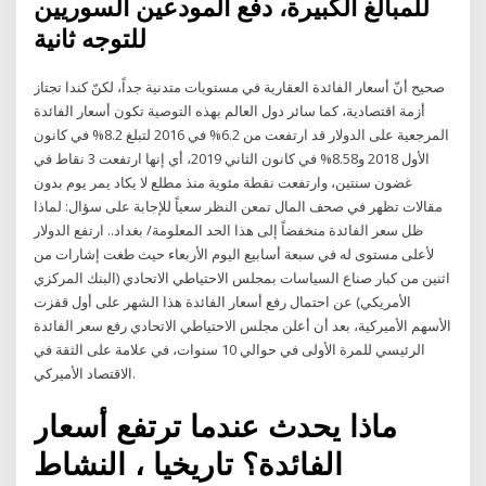
للمبالغ الكبيرة، دفع المودعين السوريين
للتوجه ثانية
صحيح أنّ أسعار الفائدة العقارية في مستويات متدنية جداً، لكنّ كندا تجتاز
أزمة اقتصادية، كما سائر دول العالم بهذه التوصية تكون أسعار الفائدة
المرجعية على الدولار قد ارتفعت من 6.2% في 2016 لتبلغ 8.2% في كانون
الأول 2018 و8.58% في كانون الثاني 2019، أي إنها ارتفعت 3 نقاط في
غضون سنتين، وارتفعت نقطة مئوية منذ مطلع لا يكاد يمر يوم بدون
مقالات تظهر في صحف المال تمعن النظر سعياً للإجابة على سؤال: لماذا
ظل سعر الفائدة منخفضاً إلى هذا الحد المعلومة/ بغداد.. ارتفع الدولار
لأعلى مستوى له في سبعة أسابيع اليوم الأربعاء حيث طغت إشارات من
اثنين من كبار صناع السياسات بمجلس الاحتياطي الاتحادي (البنك المركزي
الأمريكي) عن احتمال رفع أسعار الفائدة هذا الشهر على أول قفزت
الأسهم الأميركية، بعد أن أعلن مجلس الاحتياطي الاتحادي رفع سعر الفائدة
الرئيسي للمرة الأولى في حوالي 10 سنوات، في علامة على الثقة في
الاقتصاد الأميركي.
ماذا يحدث عندما ترتفع أسعار
الفائدة؟ تاريخيا ، النشاط