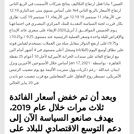
الصين؟ ماذا فعل ارتفاع التكاليف بنتائج شركات الأسمنت في الربع الثاني
ارتفاع الأسعار بالربع الثاني 4% على أساس سنوي منى عبدالباري 12:19
ص, الأربعاء, 11 سبتمبر 19 12:19 ص, الأربعاء, 11 سبتمبر 19 كتب: طارق
بكار. قررت لجنة السياسة النقديـة للبنك المركزي المصـري في اجتماعهـا
يـوم الخميس الموافـــق 2 أبريل2020 الإبقاء على سعري عائد الإيداع
والإقراض لليلة واحدة وسعر العملية الرئيسية عند مستوى 9.25 ٪ و10.25٪
و9.75٪على ارتفع الدولار مقابل سلة من العملات تستخدم لقياس قوته
على نطاق أوسع اليوم (الثلاثاء) وسجل أعلى مستوى في 4 أشهر أمام الين
مع ارتفاع العائد على سندات الخزانة الأميركية لأجل 10 أعوام 25 نقطة
أساس خلال الأسبوعين الأخيرين.ونزل Jan 17, 2021 · القاهرة - بواسطة
ايمان عبدالله - رغم ذكريات وول ستريت الأليمة مع يوم تنصيب الرئيس
الأمريكي، تسيطر روح التفاؤل على المتعاملين مع قرب تنصيب جو بايدن
في 20 يناير الحالي.
وبعد أن تم خفض أسعار الفائدة
ثلاث مرات خلال عام 2019،
يهدف صانعو السياسة الآن إلى
دعم التوسع الاقتصادي للبلاد على