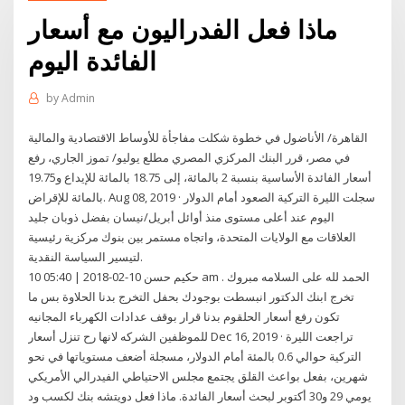
ماذا فعل الفدراليون مع أسعار
الفائدة اليوم
by
Admin
القاهرة/ الأناضول في خطوة شكلت مفاجأة للأوساط الاقتصادية والمالية
في مصر، قرر البنك المركزي المصري مطلع يوليو/ تموز الجاري، رفع
أسعار الفائدة الأساسية بنسبة 2 بالمائة، إلى 18.75 بالمائة للإيداع و19.75
بالمائة للإقراض. Aug 08, 2019 · سجلت الليرة التركية الصعود أمام الدولار
اليوم عند أعلى مستوى منذ أوائل أبريل/نيسان بفضل ذوبان جليد
العلاقات مع الولايات المتحدة، واتجاه مستمر بين بنوك مركزية رئيسية
لتيسير السياسة النقدية.
10 حكيم حسن 10-02-2018 | 05:40 am . الحمد لله على السلامه مبروك
تخرج ابنك الدكتور انبسطت بوجودك بحفل التخرج بدنا الحلاوة بس ما
تكون رفع أسعار الحلقوم بدنا قرار بوقف عدادات الكهرباء المجانيه
للموظفين الشركه لانها رح تنزل أسعار Dec 16, 2019 · تراجعت الليرة
التركية حوالي 0.6 بالمئة أمام الدولار، مسجلة أضعف مستوياتها في نحو
شهرين، بفعل بواعث القلق يجتمع مجلس الاحتياطي الفيدرالي الأمريكي
يومي 29 و30 أكتوبر لبحث أسعار الفائدة. ماذا فعل دويتشه بنك لكسب ود