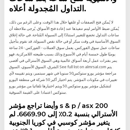
التداول المُجدولة أعلاه.
لا يُمكن فتح الصفقات أو غلقها خلال هذا الوقت. وعلى الرغم من ذلك،
يُمكن ضبط الأوامر ليتم تنفيذها عند إعادة فتح الأسواق. يُرجى ملاحظة أن
ساعات التداول تخضع للتغيير استنادًا إلى السيولة المُتاحة. في حالة إغلاق
السوق الأساسية في وقت مبكر أو في حالة نقص السيولة، قد نقوم بتأجيل
ساعات عمل سوق الفوركس. يعمل سوق العملات - الفوركس - 24 ساعة
يوميًا طول خمسة أيام في الأسبوع وذلك بسبب طبيعته اللامركزية، فهو
يمر بفترات عمل أربعة أسواق عالمية وهي السوق الأسترالي في أقصى
الشرق، السوق الأسيوي، السوق See full list on almrsal.com يتم
مراجعة مؤشر يورو ستوكس50 سنويا في شهر سبتمبر، ويتم تقييمه لأي
تغييرات في مكونات المؤشر. يتم اختيار أكبر 50 شركة في منطقة اليورو
لتشكيل مؤشر يورو ستوكس 50 ويتم اختيارها تلقائيا من مؤشر يورو
ستوكس اعتمادا على القيمة السوقية.
وأيضا تراجع مؤشر s & p / asx 200
الأسترالي بنسبة 0.2٪ إلى 6669.90. لم
يتغير مؤشر كوسبي في كوريا الجنوبية