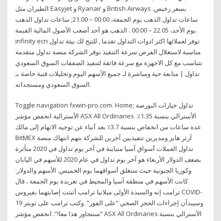
الطيران مثل Easyjet و Ryanair و British Airways بسعر رخيص.
ساعات تداول الذهب يوم الجمعة، 00.00 – 21.00; ساعات تداول الذهب
يوم الأحد، 22.05 – 00.00 . الذهب هو أحد أصعب الأصول المالية القيمة.
infinity ecn توفر لعملائها اكثر ادوات التداول تقدما , للتيح لك بيئة تداول
مناسبة لاستغلال الفرص سرعة التنفيذ توفر الشركة منصة تداول متقدمة
تتناسب مع كل الاجهزة مع سرعة فائقة لتنفيذ الصفقات السوق السعودي
تداول | متابعة حية ومباشرة لـ جميع الأسهم اليوم وتحليلات فنية خاصة بـ
السوق السعودي ومستجداته.
Toggle navigation fxwin-pro.com. Home; تداول خيارات البورصة
الأسترالية انخفض مؤشر ASX All Ordinaries الأسترالي بنسبة 1.35٪.
عدة ساعات من انخفاض بنسبة 3.7٪ بعد أنباء عن توجيه الاتهام إلى مالك
BitMEX آرثر هايز ومديرين تنفيذيين آخرين للشركة بتهم انتهاك منصة
تداول العملات أسواق آسيا متباينة في آخر يوم تداول في 2020 متأثرة
بضعف الدولار الأربعاء هو آخر يوم تداول في عام 2020 للأسهم في اليابان
وكوريا الجنوبية حيث ستغلق أسواقهما يوم الخميس. الأسهم والدولار:
كانت الأسهم في منطقة آسيا والمحيط في تغريدة يوم الجمعة ، قال
ترامب إنه والسيدة الأولى ميلانيا ترامب أثبتت إصابتهما بفيروس COVID-
19 وسيبدآن إجراءات الحجر الصحي “على الفور”. وكتب ترامب على تويتر
“سنتجاوز هذا معا!”. انخفض مؤشر ASX All Ordinaries الأسترالي بنسبة