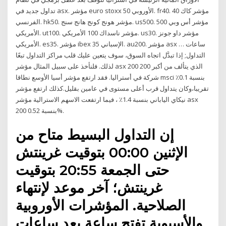
تداول جديد في asx. مؤشر euro stoxx 50 الأوروبي. fr40. مؤشر كاك 40
الفرنسي. hk50. مؤشر هونج كونج هانج سنج. us500. مؤشر أس وبي 500
الأمريكي. ut100. مؤشر ناسداك 100 الأمريكي. us30. مؤشر داو جونز
الأمريكي. es35. مؤشر ibex 35 الإسباني. au200. مؤشر asx … ساعات
التداول; إذا تبدَّل اتجاه السوق، سوف يتعين عليك قلب مراكز التداول تبعًا
لذلك. فلنأخذ على سبيل المثال مؤشر asx 200 الذي يتألف من أكبر 200
شركة في أستراليا. فقد ارتفع مؤشر أسيا الأوسع نطاقا msci بنسبة 0.1٪
تقريبا،وكان يتداول قرب أعلى مستوى في عامين بقليل.كذلك ارتفع مؤشر
نيكاي الياباني بنسبة 1.4٪ ، فيما ارتفعت الاسهم الاسترالية مؤشر asx
200 بنسبة 0.52%.
إن التداول البسيط متاح من
الإثنين 00:00 بتوقيت غرينتش
حتى الجمعة 20:55 بتوقيت
غرينتش؛ آخر موعد لإنتهاء
الصلاحية. المؤشرات الأوروبية
والأسيوية تفتح ساعة بعد ساعات