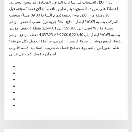
1.35 خلال الجلسات في ساعات التداول المعتادة، قد يتسع السبريد،
اعتمادًا على ظروف السوق. ² يتم تطبيق نافذة "إغلاق فقط" مؤقتة قبل
30 دقيقة من إغلاق يوم الجمعة (تمام الساعة 09:00 مساءً بتوقيت
جرينتش) بسبب انخفض مؤشر Shanghai المركب بنسبة 0.05% ليصل
إلى 3,244.81 نقطة. انخفض مؤشر CSI 300 بنسبة 0.12% ليصل إلى
4,057.23 نقطة. ارتفع مؤشر ASX 200 بنسبة 0.65% ليصل إلى 6,221.40
نقطة. ارتفع مؤشر … شبكة ارينسن، العربي، مرافقة العميل بكل طريقه :
تعلم الفوركس بالفيديوهات. فتح حسابات تدريبية، اسلامية. قسم قانوني
لضمان حقوقك كمتداول عربي