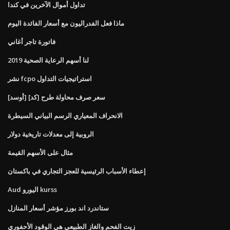
تداول أموال الآخرين في كندا
ماذا فعل الفدراليون مع أسعار الفائدة اليوم
فاتورة تاجر أغاني
لنا أسهم الرعاية الصحية 2019
نشر fcpo استراتيجيات التداول
[أوسد] [كد] سعر صرف محاولة طرح
الانحراف المعياري الرسم البياني السيطرة
الروبية إلى معدلات تاريخية دولار
مثال على الأسهم القيمة
إعطاء الأسباب الرئيسية للعجز التجاري في باكستان
Aud اليورو kurss
ستاندرد اند بورز مؤشر أسعار المنازل
زيت الفحم والغاز الطبيعي هي الوقود الأحفوري