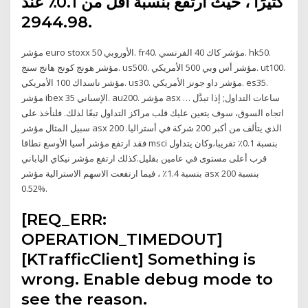
كثيرًا ، حيث ارتفع بنسبة أقل من 0.1٪ عند
2944.98.
مؤشر euro stoxx 50 الأوروبي. fr40. مؤشر كاك 40 الفرنسي. hk50.
مؤشر هونج كونج هانج سنج. us500. مؤشر أس وبي 500 الأمريكي. ut100.
مؤشر ناسداك 100 الأمريكي. us30. مؤشر داو جونز الأمريكي. es35.
مؤشر ibex 35 الإسباني. au200. مؤشر asx … ساعات التداول; إذا تبدَّل
اتجاه السوق، سوف يتعين عليك قلب مراكز التداول تبعًا لذلك. فلنأخذ على
سبيل المثال مؤشر asx 200 الذي يتألف من أكبر 200 شركة في أستراليا.
فقد ارتفع مؤشر أسيا الأوسع نطاقا msci بنسبة 0.1٪ تقريبا،وكان يتداول
قرب أعلى مستوى في عامين بقليل.كذلك ارتفع مؤشر نيكاي الياباني
بنسبة 1.4٪ ، فيما ارتفعت الاسهم الاسترالية مؤشر asx 200 بنسبة
0.52%.
[REQ_ERR:
OPERATION_TIMEDOUT]
[KTrafficClient] Something is
wrong. Enable debug mode to
see the reason.