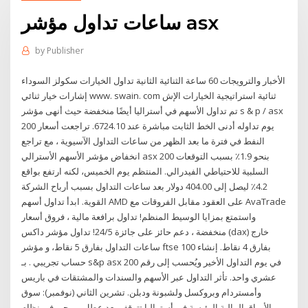
ساعات تداول مؤشر asx
by
Publisher
الأخبار والترويجات 60 ساعة الثنائية الثانية تداول الخيارات سكولز السوداء
إشارات خيار ثنائي www. swain. com ثنائية استراتيجية الخيارات الإش
تم تداول الأسهم في أستراليا أيضًا منخفضة حيث أنهى مؤشر s & p / asx
200 يوم تداوله أدنى الخط الثابت مباشرة عند 6724.10. تراجعت أسعار
النفط في فترة ما بعد الظهر من ساعات التداول الآسيوية ، مع تراجع
انخفاض مؤشر الأسهم الأسترالي asx 200 بنحو 1.9٪ بسبب التوقعات
السلبية للاحتياطي الفيدرالي. المنتظم يوم الخميس، لكنه ارتفع بواقع
4.2٪ ليصل إلى 404.00 دولار بعد ساعات التداول بسبب أرباح الشركة
القوية. ابدأ تداول أسهم AMD على العقود مقابل الفروقات مع AvaTrade
واستمتع بمزايا الوسيط المنظم! تداول برافعة مالية ، فروق أسعار
منخفضة ، دعم حائز على جائزة 24/5! تداول مؤشر داكس (dax) خارج
ساعات التداول بفارق 5 نقاط، و مؤشر ftse 100 بفارق 4 نقاط. إنشاء
حساب تجريبي . بـ s&p asx 200 في يوم التداول الأخير ويُحسب إلى رقم
عشري واحد. تأثر التداول عبر الأسهم والسندات والمشتقات في باريس
وأمستردام وبروكسل ولشبونة ودبلن. تشرين الثاني (نوفمبر): سوق
الأوراق المالية الرئيسة في أستراليا تتوقف بعد عطل برمجي في نظام