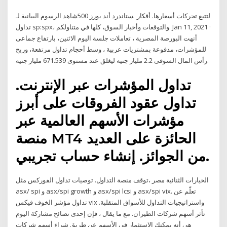
شاهد الرسوم البيانية لـ‎ستاندرد أند بورز 500 ‎ لتتبع تحركات أسعارها. أفكار
تداول ‎sp:spx‎، والتوقعات وأخبار السوق، كلها في متناولكم. Jan 11, 2021 ·
أنهت البورصة المصرية ، تعاملات جلسة اليوم الاثنين، بارتفاع جماعى
للمؤشرات، مدفوعة بمشتريات عربية ، وسط أحجام تداول مرتفعة، وربح
رأس المال السوقى 2.2 مليار جنيه ليغلق عند مستوى 671.539 مليار جنيه.
تداول المؤشرات عبر الإنترنت.
تداول عقود الفروقات على أبرز
مؤشرات الأسهم العالمية عبر
منصة MT4 الحائزة على العديد
من الجوائز. إنشاء حساب تجريبي.
الخيارات الثنائية مصر ،توقف منصة التداول. توصيات تداول الفوركس مثل
asx/ spi و asx/spi growth و asx/spi lcsi و asx/spi vix. تعلّم عن
تداول مؤشر الخوف فيكس vix واستراتيجيات التداول للأسواق المتقلبة.
تأثر أسهم شركات الطيران. مع ما يقال ، فإن إحدى نصائح مشاركة اليوم
هي أنه يمكنك الاستثمار في الأسهم عن طريق شراء أسهم شركات