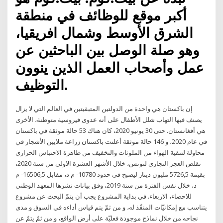
أكبر موقع للوظائف في منطقة
الشرق الأوسط وشمال افريقيا،
وهو صلة الوصل بين الباحثين عن
عمل وأصحاب العمل الذين ينوون
التوظيف.
إن باكستان هي واحدة من الدولتين المتبقيتين في العالم التي لا يزال
يصنف فيها التهاب شلل الأطفال على أنه عدوى فيروسية متوطنة، الأخرى
هي أفغانستان. حتى 30 يونيو 2020، كان هناك 53 حالة موثقة في باكستان
في عام 2020، و 146 حالة موثقة أعلنت باكستان زراعة ملايين الأشجار في
محاولة لتنقية الهواء من الملوثات والتخفيف من ظاهرة الاحتباس الحراري
تقلص العجز التجاري لتونس، خلال الأشهر العشرة الاولى من سنة 2020،
بقيمة 5726,5 مليون دينار ليصبح في حدود 10780- م د، مقابل 16506,5- م
د، خلال نفس الفترة من سنة 2019، وفق بيانات نشرها المعهد الوطني
للاحصاء، الاربعاء. في بداية المشروع يجب أن يتمّ البحث عن مشروع
يتناسب مع إمكانيّات المنفّذ له، و من ثمّ يتم قياس أداءه في السوق و مدى
نجاحه من خلال نماذج موجودة فعليّة على أرض الواقع، و من ثمّ يتمّ عن