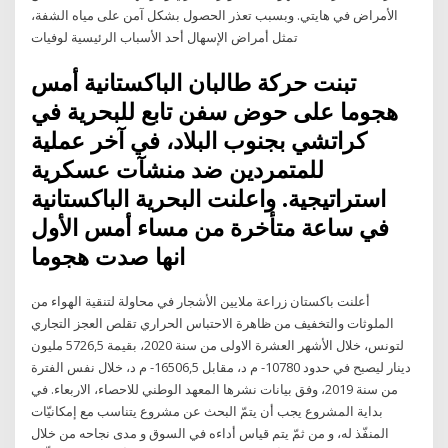
الأمراض في هايتي. وبسبب تعذر الحصول بشكل آمن على مياه الشفة،
تمثل أمراض الإسهال أحد الأسباب الرئيسية لوفيات
تبنت حركة طالبان الباكستانية أمس
هجوما على حوض سفن تابع للبحرية في
كراتشي بجنوب البلاد، في آخر عملية
للمتمردين ضد منشآت عسكرية
استراتيجية. واعلنت البحرية الباكستانية
في ساعة متأخرة من مساء أمس الأول
انها صدت هجوما
أعلنت باكستان زراعة ملايين الأشجار في محاولة لتنقية الهواء من
الملوثات والتخفيف من ظاهرة الاحتباس الحراري تقلص العجز التجاري
لتونس، خلال الأشهر العشرة الاولى من سنة 2020، بقيمة 5726,5 مليون
دينار ليصبح في حدود 10780- م د، مقابل 16506,5- م د، خلال نفس الفترة
من سنة 2019، وفق بيانات نشرها المعهد الوطني للاحصاء، الاربعاء. في
بداية المشروع يجب أن يتمّ البحث عن مشروع يتناسب مع إمكانيّات
المنفّذ له، و من ثمّ يتم قياس أداءه في السوق و مدى نجاحه من خلال