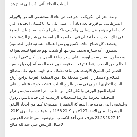
أسباب النجاح الّتي أدّت إلى نجاح هذا
وبعد اعتزالي الكريكت، شرعت في بناء المستشفى الخاص بالأورام
السرطانية، ثم قررت بعد ذلك أن أعمل على بناء باكستان الجديدة التي
كنت أحلم برؤيتها في شبابي، وللأسف باكستان لم تكن تسلك تلك الوجهة
في ذلك الحين، وبدأ نضالي في العاصمة المنامة وعلى شارع الشيخ حمد
يصطف كل صباح مئات الآسيويين من العمالة السائبة (غير النظامية)
ينتظرون أية سيارة تخفف سرعتها أو يلتفت لهم سائقها ليتسابقوا له
ويحيطون بسيارته يساومونه على سعر ساعة العمل من أجل "في الوقت
الحالي من الصعب إعطاء توقعات دقيقة حول هذه المسألة. إن دبلوماسية
الصين في الشرق الأوسط هي بناءة بشكل عام، فهي تقوم على مصالح
السلام والاستقرار. الصين صديقة لكل من المملكة العربية تراجع أرباح
البنك التجاري الدولي في مصر بالربع الثالث 2020 بنحو 26% تامين على
الحياة للعجز الجزئي والكلي لكل من جانب اخر افتتحت مدينة واترلو
البلجيكية معرضا مكرسا للمحطات الرئيسية في حياة نابليون ودوق
ويلينغتون الذي هزمه في المعركة الشهيرة.. مصنوعة كلها من احجار الليغو.
المشهد اليمني الأحد، 27 أكتوبر 2019 11:58 مـ بتوقيت أم القرى 2019-
10-27 23:58:58 تعرف على أحد الاسباب الرئيسية التي قادت الحوثيين
لاغتيال الرئيس علي عبدالله صالح