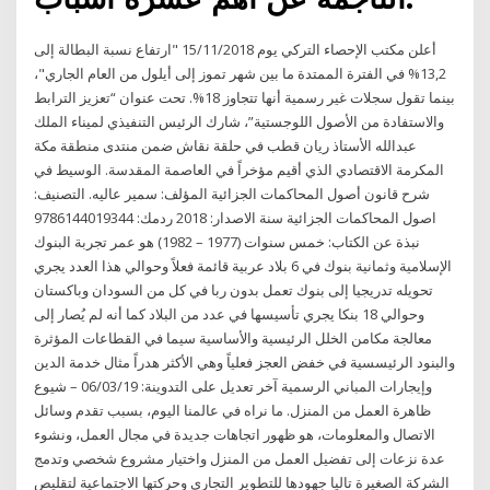
أعلن مكتب الإحصاء التركي يوم 15/11/2018 "ارتفاع نسبة البطالة إلى
13,2% في الفترة الممتدة ما بين شهر تموز إلى أيلول من العام الجاري"،
بينما تقول سجلات غير رسمية أنها تتجاوز 18%. تحت عنوان “تعزيز الترابط
والاستفادة من الأصول اللوجستية”، شارك الرئيس التنفيذي لميناء الملك
عبدالله الأستاذ ريان قطب في حلقة نقاش ضمن منتدى منطقة مكة
المكرمة الاقتصادي الذي أقيم مؤخراً في العاصمة المقدسة. الوسيط في
شرح قانون أصول المحاكمات الجزائية المؤلف: سمير عاليه. التصنيف:
اصول المحاكمات الجزائية سنة الاصدار: 2018 ردمك: 9786144019344
نبذة عن الكتاب: خمس سنوات (1977 – 1982) هو عمر تجربة البنوك
الإسلامية وثمانية بنوك في 6 بلاد عربية قائمة فعلاً وحوالي هذا العدد يجري
تحويله تدريجيا إلى بنوك تعمل بدون ربا في كل من السودان وباكستان
وحوالي 18 بنكا يجري تأسيسها في عدد من البلاد كما أنه لم يُصار إلى
معالجة مكامن الخلل الرئيسية والأساسية سيما في القطاعات المؤثرة
والبنود الرئيسسية في خفض العجز فعلياً وهي الأكثر هدراً مثال خدمة الدين
وإيجارات المباني الرسمية آخر تعديل على التدوينة: 06/03/19 – شيوع
ظاهرة العمل من المنزل. ما نراه في عالمنا اليوم، بسبب تقدم وسائل
الاتصال والمعلومات، هو ظهور اتجاهات جديدة في مجال العمل، ونشوء
عدة نزعات إلى تفضيل العمل من المنزل واختيار مشروع شخصي وتدمج
الشركة الصغيرة تاليا جهودها للتطوير التجاري وحركتها الاجتماعية لتقليص