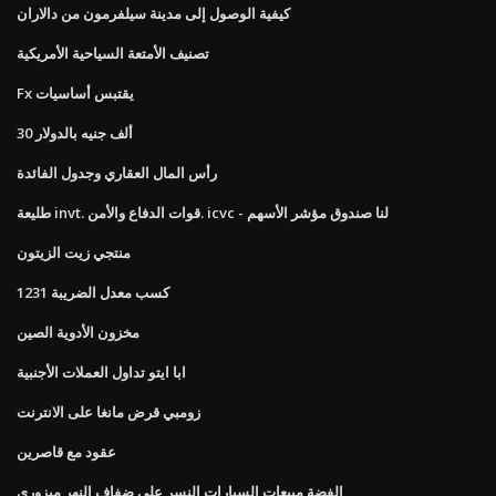
كيفية الوصول إلى مدينة سيلفرمون من دالاران
تصنيف الأمتعة السياحية الأمريكية
Fx يقتبس أساسيات
30 ألف جنيه بالدولار
رأس المال العقاري وجدول الفائدة
طليعة invt. قوات الدفاع والأمن. icvc - لنا صندوق مؤشر الأسهم
منتجي زيت الزيتون
1231 كسب معدل الضريبة
مخزون الأدوية الصين
ابا ايتو تداول العملات الأجنبية
زومبي قرض مانغا على الانترنت
عقود مع قاصرين
الفضة مبيعات السيارات النسر على ضفاف النهر ميزوري