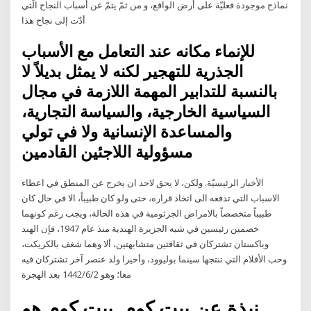
نماذج موجودة فعليّة على أرض الواقع، و من ثمّ يتمّ عن أسباب النجاح الّتي
أدّت إلى نجاح هذا
للإنماء مكانه عند التعامل مع الأسباب
الجذرية للتهجير لكنه لا يمثل بديلاً لا
بالنسبة للتدابير المهمة اللازمة في مجال
السياسية الخارجية، والسياسة التجارية،
والمساعدة الإنسانية ولا في تولي
مسؤولية اللاجئين القادمين
الأخبار الرئيسيّة. ولكن، لا يحق لاحد ان يخرج عن المنطق في اعطاء
الاسباب التي تدفعه الى اتخاذ قراره، حتى ولو كان طبيباً، الا في حال كان
طبيباً متخصصاً بالامراض الجرثومية في هذه الحالة، ويجب رغم كونهما
خصمين رئيسين في شبه الجزيرة الهندية منذ عام 1947، فإن الهند
وباكستان تشتركان في ثقافتين متشابهتين، ألا وهما شغف بالكريكت،
وحب الأفلام التي تنتجها سينما بوليوود، وأخيرا ولد عنصر آخر تشتركان فيه
معا؛ وهو 2‏‏/6‏‏/1442 بعد الهجرة
نبذة عن بيت.كوم. بيت.كوم هو