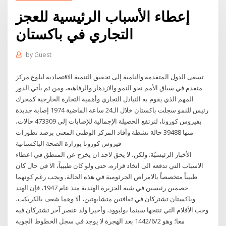
إعطاء الأسباب الرئيسية للعجز
التجاري في باكستان
by
Guest
تسعى الدول المتقدمة والنامية إلى تحقيق التنمية الاقتصادية لبلوغ مركز
متقدم في سباق الأمم نحو النمو والازدهار والرفاهية، ومن ثم يأتي الدور
المهم الذي يقوم به التبادل التجاري وأهمية التجارة الخارجية كمحرك
رئيس للنمو سجلت باكستان خلال الـ24 ساعة الماضية 1974 إصابة جديدة
بفيروس كورونا، لترتفع الحصيلة الإجمالية للإصابات إلى 473309 حالات،
منها 39488 حالة نشطة وأفاد المركز الوطني المعني برصد تطورات
فيروس كورونا بوزارة الصحة الباكستانية
الأخبار الرئيسيّة. ولكن، لا يحق لاحد ان يخرج عن المنطق في اعطاء
الاسباب التي تدفعه الى اتخاذ قراره، حتى ولو كان طبيباً، الا في حال كان
طبيباً متخصصاً بالامراض الجرثومية في هذه الحالة، ويجب رغم كونهما
خصمين رئيسين في شبه الجزيرة الهندية منذ عام 1947، فإن الهند
وباكستان تشتركان في ثقافتين متشابهتين، ألا وهما شغف بالكريكت،
وحب الأفلام التي تنتجها سينما بوليوود، وأخيرا ولد عنصر آخر تشتركان فيه
معا؛ وهو 2‏‏/6‏‏/1442 بعد الهجرة لا يوجد في سجل الخطوط الجوية