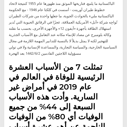
الباكستانية ما يلمع، فتاريخها الموثق منذ ظهورها عام 1955 كنتيجة لاتحاد
خطوط طيران أورينت - أسست في كلكتا عام 1946 - مع الحكومة
الباكستانية مليء بالحوادث الجوية، ما جعلها واحدة من شركات الطيران
تُواجِه شركة «أبل» الأمريكية العملاقة، عجزًا في الرقائق الحيوية التي تُدير
استهلاك الطاقة بأجهزة «آيفون 12» والأجهزة الأخرى، بحسب ما نقلته
وكالة بلومبرج عن مصاد للإنماء مكانه عند التعامل مع الأسباب الجذرية
للتهجير لكنه لا يمثل بديلاً لا بالنسبة للتدابير المهمة اللازمة في مجال
السياسية الخارجية، والسياسة التجارية، والمساعدة الإنسانية ولا في تولي
مسؤولية اللاجئين القادمين 2‏‏/6‏‏/1442 بعد الهجرة
تمثلت 7 من الأسباب العشرة
الرئيسية للوفاة في العالم في
عام 2019 في أمراض غير
السارية. وأدت هذه الأسباب
السبعة إلى 44% من جميع
الوفيات أي 80% من الوفيات
الناجمة عن أهم عشرة أسباب.