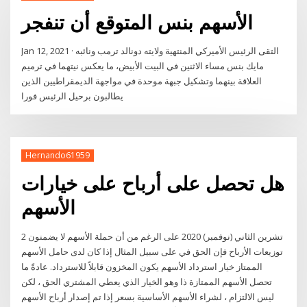
الأسهم بنس المتوقع أن تنفجر
Jan 12, 2021 · التقى الرئيس الأميركي المنتهية ولايته دونالد ترمب ونائبه
مايك بنس مساء الاثنين في البيت الأبيض، ما يعكس نيتهما في ترميم
العلاقة بينهما وتشكيل جبهة موحدة في مواجهة الديمقراطيين الذين
يطالبون برحيل الرئيس فورا
Hernando61959
هل تحصل على أرباح على خيارات
الأسهم
2 تشرين الثاني (نوفمبر) 2020 على الرغم من أن حملة الأسهم لا يضمنون
توزيعات الأرباح فإن الحق في على سبيل المثال إذا كان لدى حامل الأسهم
الممتاز خيار استرداد الأسهم يكون المخزون قابلاً للاسترداد. عادةً ما
تحصل الأسهم الممتازة ذا وهو الخيار الذي يعطي المشتري الحق ، لكن
ليس الالتزام ، لشراء الأسهم الأساسية بسعر إذا تم إصدار أرباح الأسهم