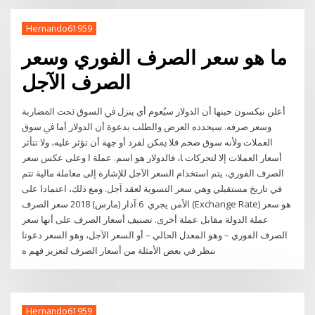
Hernando61959
ما هو سعر الصرف الفوري وسعر
الصرف الآجل
أﻋﻠﻦ ﻧﻴﻜﺴﻮن ﺣﻴﻨﻬﺎ أن اﻟﺪوﻻر ﺳﻴُﻌﻮم أي ﻳﻨﺰل ﰲ اﻟﺴﻮق ﲢﺖ اﳌﻀﺎرﺑﺔ
وﺳﻌﺮ ﺻﺮﻓﻪ. ﺳﻴﺤﺪدﻩ اﻟﻌﺮض واﻟﻄﻠﺐ ﺑﺪﻋﻮة أن اﻟﺪوﻻر أﻣﺎ ﰲ ﺳﻮق
اﻟﻌﻤﻼت وﻷﻧﻪ ﺳﻮق ﺿﺨﻢ ﻓﻼ ﳝﻜﻦ ﻟﻔﺮد أو ﺟﻬﺔ أن ﺗﺆﺛﺮ ﻋﻠﻴﻪ، وﻻ ﺗﺘﺄﺛﺮ
أﺳﻌﺎر اﻟﻌﻤﻼت إﻻ ﻟﺘﺤﺮﻛﺎت ﺎ، ﻓﺎﻟﺪوﻻر ﻫﻮ اﺳﻢ. ﻋﻤﻠﺔ ا وعلى عكس سعر
الصرف الفوري، يتم استخدام السعر الآجل للإشارة إلى معاملة مالية تتم
في تاريخ مستقبلي وهي سعر التسوية لعقد آجل. ومع ذلك، اعتمادا على
الأمن يجري 6 آذار (مارس) 2018 سعر الصرف (Exchange Rate) هو سعر
عملة الدولة مقابل عملة أخرى. تصنيف أسعار الصرف على أنها سعر
الصرف الفوري – وهو المعدل الحالي – أو السعر الآجل، وهو السعر دعونا
ننظر في بعض الأمثلة من أسعار الصرف لتعزيز فهم ه
Hernando61959