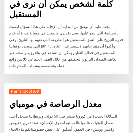
كلمة لشخص يمكن أن نرى في
المستقبل
يجب علينا أن نوضح من البداية أن الإجابة على هذا السؤال ليست
بالبساطة التي تبدو عليها، وفي تقديري فالمحك في مسألة قدرة أو عدم
قدرة التاريخ على التنبؤ بالمستقبل هو الطريقة التي نفهم بها التاريخ، وهي
التي ستحدد توقعاتنا Jan 13, 2021 · وأكدوا أن مقترحاتهم لاستشراف
المستقبل في قطاع التعليم يمكن أن تساعد في بناء رؤية واضحة عبر
تكاتف الميدان التربوي لتحقيقها من خلال العمل الجماعي كلا من واقع
عمله وتخصصه، وشملت المقترحات
Hernando61959
معدل الرصاصة في مومباي
السلالة الجديدة من كورونا تنتشر فـي 60 دولة.. وبريطانيا تسجل أعلى
معدل للوفيات عالميا «العمانية لحقوق الإنسان» تفند تقرير «هيومن
رايتس ووتش» في العمق: أُسكُبوا على بعض خصوصياتكم ماء الحياء