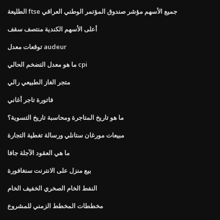
الطليعة ftse جميع الأسهم مؤشر صندوق المؤتمر الوطني العراقي
أعلى الأسهم الكندية منتصف سقف
توقعات معدل audeur
ما هو معدل التضخم الحالي cpi
متجر الغاز الطبيعي رالي
فاتورة تاجر أغاني
ما هو تاريخ المتاجرة ومحاسبة تاريخ التسوية؟
مبيعات مورغان ستانلي ورسالة تغطية التجارة
ما هي العقود الآجلة جافا
بيع منزل على الانترنت سنغافورة
النفط الخام الصخري الخفيف الخام
مخططات المخطط الزمني للمشروع