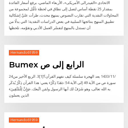
الاتحادى «الفيدرالى الأمريكى»، الأربعاء الماضي، برفع أسعار الفائدة
بمقدار 25 نقطة أساس لتصل إلى نطاق في لحظة تأمُّل لمجموعة من
المحاولات النقدية التي تقارب النصوص بمنهج محدث، طرأت عليَّ إشكالية
تطبيق المنهج بنتائجها السلبية في بعض الدراسات النقدية؛ التي بدلًا من
أن تستدل بالمنهج لتفسّر العمل الأدبي وتقوّمه، نلحظها
Hernando61959
Bumex الرابع إلى ص
24‏‏/11‏‏/1433 بعد الهجرة سلسلة كيف نفهم القرآن؟[1]3. الربع الأخير من
سورة ص من الآية 49 إلى الآية 54: ﴿هَذَا ذِكْرٌ﴾ يعني: هذا القرآن ذِكْرٌ يُذكَر
به الله تعالى، وهو شَرَفٌ لك أيها الرسول ولمَن اتَّبعك، ﴿وَإِنَّ لِلْمُتَّقِينَ﴾
الذين يعملون
Hernando61959