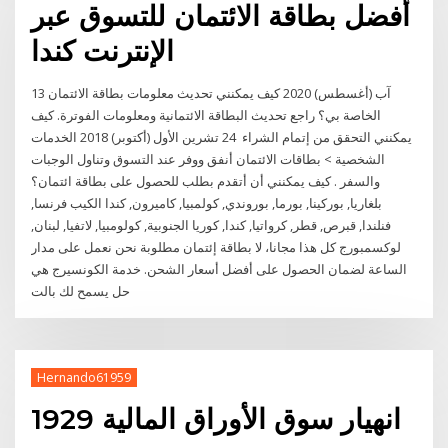
أفضل بطاقة الائتمان للتسوق عبر
الإنترنت كندا
13 آب (أغسطس) 2020 كيف يمكنني تحديث معلومات بطاقة الائتمان
الخاصة بي؟ راجع تحديث البطاقة الائتمانية ومعلومات الفوترة. كيف
يمكنني التحقق من إتمام الشراء 24 تشرين الأول (أكتوبر) 2018 الخدمات
الشخصية > بطاقات الائتمان أنفق ووفر عند التسوق وتناول الوجبات
والسفر . كيف يمكنني أن أتقدم بطلب للحصول على بطاقة ائتمان؟
بلغاريا, بوركينا, بورما, بوروندي, كولمبيا, كاميرون, كندا الكيب فرنسا,
فنلندا, قبرص, قطر, كرواتيا, كندا, كوريا الجنوبية, كولومبيا, لاتفيا, لبنان,
لوكسمبورج كل هذا مجانا، لا بطاقة إئتمان مطلوبة نحن نعمل على مدار
الساعة لضمان الحصول على أفضل أسعار الشحن. خدمة الكونسيرج هي
حل يسمح لك بالت
Hernando61959
انهيار سوق الأوراق المالية 1929