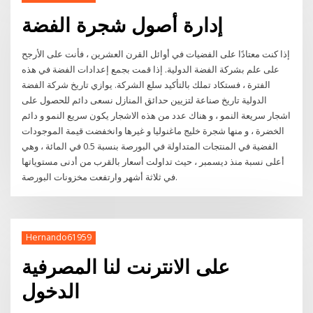
إدارة أصول شجرة الفضة
إذا كنت معتادًا على الفضيات في أوائل القرن العشرين ، فأنت على الأرجح
على علم بشركة الفضة الدولية. إذا قمت بجمع إعدادات الفضة في هذه
الفترة ، فستكاد تملك بالتأكيد سلع الشركة. يوازي تاريخ شركة الفضة
الدولية تاريخ صناعة لتزيين حدائق المنازل نسعى دائم للحصول على
اشجار سريعة النمو ، و هناك عدد من هذه الاشجار يكون سريع النمو و دائم
الخضرة ، و منها شجرة خليج ماغنوليا و غيرها وانخفضت قيمة الموجودات
الفضية في المنتجات المتداولة في البورصة بنسبة 0.5 في المائة ، وهي
أعلى نسبة منذ ديسمبر ، حيث تداولت أسعار بالقرب من أدنى مستوياتها
في ثلاثة أشهر وارتفعت مخزونات البورصة.
Hernando61959
على الانترنت لنا المصرفية
الدخول