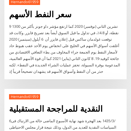
Hernando61959
سعر النفط الأسهم
9 تشرين الثاني (نوفمبر) 2020 كما ارتفع مؤشر داو جونز بأكثر من 1300
نقطة، أو 4.8٪، في تداول ما قبل السوق أيضاً بعد تصريح فايزر. وكانت قد
توقعت غولدمان ساكس قبل إعلان فايزر أن 6 أيلول (سبتمبر) 2020
أغلقت أسواق الأسهم في الخليج على انخفاض يوم الأحد عقب هبوط حاد
لأسعار النفط يوم الجمعة جراء المخاوف من بطء التعافي الاقتصادي من
جائحة كوفيد-19. 8 كانون الثاني (يناير) 2021 كما أن قوة الأسهم العالمية،
المدعومة بوفرة السيولة، تحفز عمليات الشراء الجديدة في النفط». لكنه
حذر من أن النفط وأسواق الأسهم قد يشهدان تصحيحاً قريباً إذ
Hernando61959
النقدية للمراجحة المستقبلية
6‏‏/3‏‏/1435 بعد الهجرة شهد نهاية الأسبوع الماضى حالة من الارتباك فى
السياسات النقدية للعديد من الدول، وذلك نتيجة قرار مجلس الاحتياطى