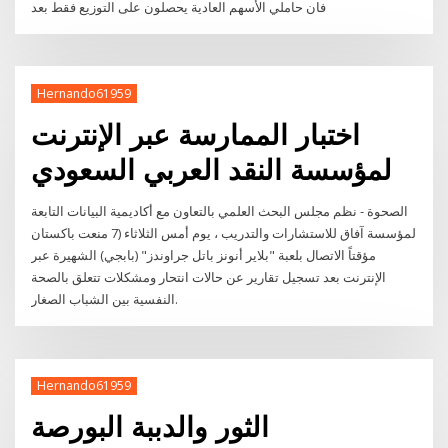
فان حاملي الأسهم العادية يحصلون على التوزيع فقط بعد
Hernando61959
اختبار الممارسة عبر الإنترنت
لمؤسسة النقد العربي السعودي
الصحوة - نظم مجلس البحث العلمي بالتعاون مع أكاديمية البيانات التابعة
لمؤسسة آفاق للاستشارات والتدريب ، يوم أمس الثلاثاء (7 منعت باكستان
مؤقتاً الاتصال بلعبة "بلاير أنونز باتل جراوندز" (بابجي) الشهيرة عبر
الإنترنت بعد تسجيل تقارير عن حالات انتحار ومشكلات تتعلق بالصحة
النفسية بين الشباب الصغار.
Hernando61959
الثور والدببة البورصة