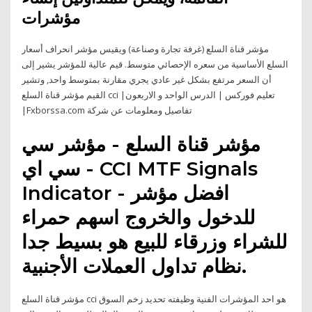
مؤشرات
مؤشر قناة السلع (غرفة تجارة وصناعة) ويقيس مؤشر انحراف أسعار
السلع الأساسية من سعره الإحصائي متوسط. قيم عالية للمؤشر يشير إلى
أن السعر مرتفع بشكل غير عادي يجري مقارنة بمتوسط واحد, وتشير
القيم مؤشر قناة السلع cci |تعليم فوركس | الدرس الواحد و الاربعون
|Fxborssa.com تفاصيل ومعلومات عن شركة
مؤشر قناة السلع - مؤشر سي
سي اي - CCI MTF Signals
Indicator - افضل مؤشر
للدخول والخروج اسهم حمراء
للشراء وزرقاء للبيع هو بسيط جدا
نظام تداول العملات الأجنبية.
مؤشر قناة السلع cci هو احد المؤشرات الفنية وظيفته تحديد زخم السوق