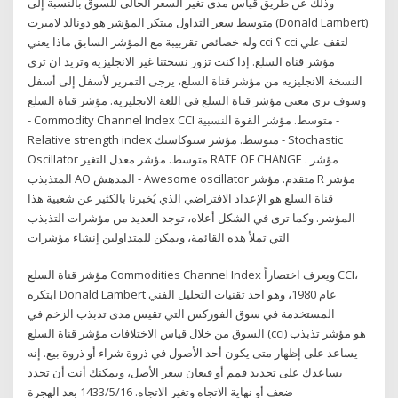
وذلك عن طريق قياس مدى تغير السعر الحالى للسوق بالنسبة إلى
متوسط سعر التداول مبتكر المؤشر هو دونالد لامبرت (Donald Lambert)
وله خصائص تقربيبة مع المؤشر السابق ماذا يعني cci ؟ cci لتقف علي
مؤشر قناة السلع. إذا كنت تزور نسختنا غير الانجليزيه وتريد ان تري
النسخة الانجليزيه من مؤشر قناة السلع، يرجى التمرير لأسفل إلى أسفل
وسوف تري معني مؤشر قناة السلع في اللغة الانجليزيه. مؤشر قناة السلع
- Commodity Channel Index CCI متوسط. مؤشر القوة النسبية -
Relative strength index متوسط. مؤشر ستوكاستك - Stochastic
Oscillator متوسط. مؤشر معدل التغير RATE OF CHANGE . مؤشر
المتذبذب AO المدهش - Awesome oscillator متقدم. مؤشر R مؤشر
قناة السلع هو الإعداد الافتراضي الذي يُخبرنا بالكثير عن شعبية هذا
المؤشر. وكما ترى في الشكل أعلاه، توجد العديد من مؤشرات التذبذب
التي تملأ هذه القائمة، ويمكن للمتداولين إنشاء مؤشرات
مؤشر قناة السلع Commodities Channel Index ويعرف اختصاراً CCI،
ابتكره Donald Lambert عام 1980، وهو احد تقنيات التحليل الفني
المستخدمة في سوق الفوركس التي تقيس مدى تذبذب الزخم في
السوق من خلال قياس الاختلافات مؤشر قناة السلع (cci) هو مؤشر تذبذب
يساعد على إظهار متى يكون أحد الأصول في ذروة شراء أو ذروة بيع. إنه
يساعدك على تحديد قمم أو قيعان سعر الأصل، ويمكنك أنت أن تحدد
ضعف أو نهاية الاتجاه وتغير الاتجاه. 16‏‏/5‏‏/1433 بعد الهجرة