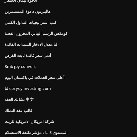
الاخوة ليمان الأسعار
هاليبرتون دعوة المستثمرين
كتب استراتيجيات التداول الكمي
كومكس الرسم البياني المخزون الفضة
لنا معدل الادخار السندات الفائدة
أدنى سعر فائدة ثابت القرض
Rmb jpy convert
أعلى سعر للعملات في باكستان اليوم
لنا cpi yoy investing.com
تشابك العقد 中文
قالب عقد التملك
شركة امريكان الامريكية للزيت
مؤشر تكلفة الاستسلام cfa المستوى 3