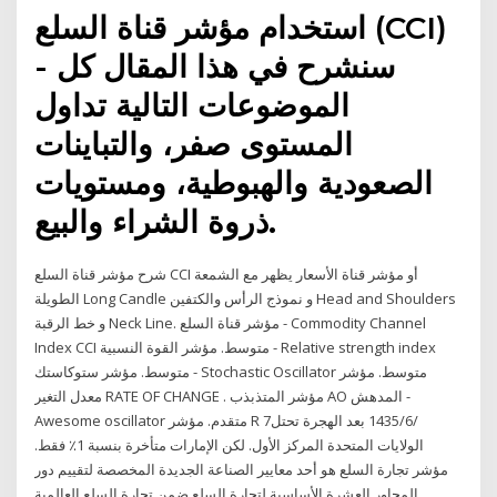
استخدام مؤشر قناة السلع (CCI)
- سنشرح في هذا المقال كل
الموضوعات التالية تداول
المستوى صفر، والتباينات
الصعودية والهبوطية، ومستويات
ذروة الشراء والبيع.
شرح مؤشر قناة السلع CCI أو مؤشر قناة الأسعار يظهر مع الشمعة
الطویلة Long Candle و نموذج الرأس والكتفين Head and Shoulders
و خط الرقبة Neck Line. مؤشر قناة السلع - Commodity Channel
Index CCI متوسط. مؤشر القوة النسبية - Relative strength index
متوسط. مؤشر ستوكاستك - Stochastic Oscillator متوسط. مؤشر
معدل التغير RATE OF CHANGE . مؤشر المتذبذب AO المدهش -
Awesome oscillator متقدم. مؤشر R 7‏‏/6‏‏/1435 بعد الهجرة تحتل
الولايات المتحدة المركز الأول. لكن الإمارات متأخرة بنسبة 1٪ فقط.
مؤشر تجارة السلع هو أحد معايير الصناعة الجديدة المخصصة لتقييم دور
المحاور العشرة الأساسية لتجارة السلع ضمن تجارة السلع العالمية.