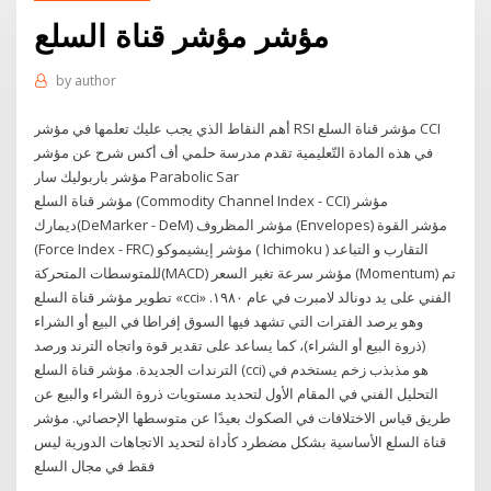
مؤشر مؤشر قناة السلع
by
author
أهم النقاط الذي يجب عليك تعلمها في مؤشر RSI مؤشر قناة السلع CCI
في هذه المادة التّعليمية تقدم مدرسة حلمي أف أكس شرح عن مؤشر
مؤشر باربوليك سار Parabolic Sar
مؤشر قناة السلع (Commodity Channel Index - CCI) مؤشر
ديمارك(DeMarker - DeM) مؤشر المظروف (Envelopes) مؤشر القوة
(Force Index - FRC) مؤشر إيشيموكو ( Ichimoku ) التقارب و التباعد
للمتوسطات المتحركة(MACD) مؤشر سرعة تغير السعر (Momentum) تم
تطوير مؤشر قناة السلع «cci» الفني على يد دونالد لامبرت في عام ١٩٨٠.
وهو يرصد الفترات التي تشهد فيها السوق إفراطا في البيع أو الشراء
(ذروة البيع أو الشراء)، كما يساعد على تقدير قوة واتجاه الترند ورصد
الترندات الجديدة. مؤشر قناة السلع (cci) هو مذبذب زخم يستخدم في
التحليل الفني في المقام الأول لتحديد مستويات ذروة الشراء والبيع عن
طريق قياس الاختلافات في الصكوك بعيدًا عن متوسطها الإحصائي. مؤشر
قناة السلع الأساسية بشكل مضطرد كأداة لتحديد الاتجاهات الدورية ليس
فقط في مجال السلع