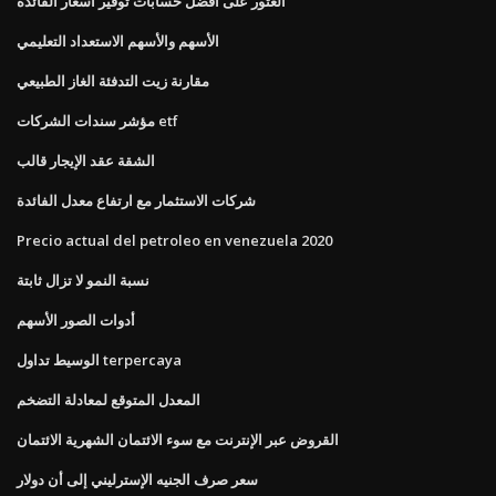
العثور على أفضل حسابات توفير أسعار الفائدة
الأسهم والأسهم الاستعداد التعليمي
مقارنة زيت التدفئة الغاز الطبيعي
مؤشر سندات الشركات etf
الشقة عقد الإيجار قالب
شركات الاستثمار مع ارتفاع معدل الفائدة
Precio actual del petroleo en venezuela 2020
نسبة النمو لا تزال ثابتة
أدوات الصور الأسهم
الوسيط تداول terpercaya
المعدل المتوقع لمعادلة التضخم
القروض عبر الإنترنت مع سوء الائتمان الشهرية الائتمان
سعر صرف الجنيه الإسترليني إلى أن دولار