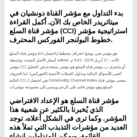
بدء التداول مع مؤشر القناة دونشيان في
ميتاتريدر الخاص بك الآن. أكمل القراءة
مؤشر قناة السلع (CCI) استراتيجية مؤشر
خطوط البولنجر الفوركس المحترف.
مؤشر قناة السلع (cci باختصار) هو مؤشر فني يوضح انحراف مخطط
أسعار الأصل المحدد بواسطة admin الأحد ، 21 أبريل 2019 - 9:23 م.
مؤشر CCI أو مايعرف ب مؤشر قناة السلع هو مؤشر يستخدم في التحليل
الفني للأسواق المالية وتداول العملات الأجنبية (الفوركس). اما الحروف
التالية CCI هي اختصار لـ Commodity Channel Index بمعنى مؤشر قناة
السلع وهو مؤشر قائم على الزخم وينتمي إلى مجموعة مؤشرات
مؤشر قناة السلع هو الإعداد الافتراضي
الذي يُخبرنا بالكثير عن شعبية هذا
المؤشر. وكما ترى في الشكل أعلاه، توجد
العديد من مؤشرات التذبذب التي تملأ هذه
القائمة، ويمكن للمتداولين إنشاء