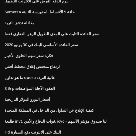
يوم الدفع القرض على الانترنت التطبيق
Symetra حافة 5 الأقساط المفهرسة الثابتة
معادلة تدفق التربة
سعر الفائدة الثابت على المدى الطويل الرهن العقاري فقط
سعر الفائدة الأساسي للبنك في 30 يونيو 2020
فكرة سعر سهم الخلوي الأخبار
ارتفاع منخفض إغلاق مخطط أفقي
ما هو تداول quora عالية التردد
S & p العقود الآجلة المواصفات
أسعار اليورو الدولار التاريخية
كيفية الإبلاغ عن التداول من الداخل في المملكة المتحدة
طليعة invt. قوات الدفاع والأمن. icvc - لنا صندوق مؤشر الأسهم
Td البنك على الانترنت دفع السيارة