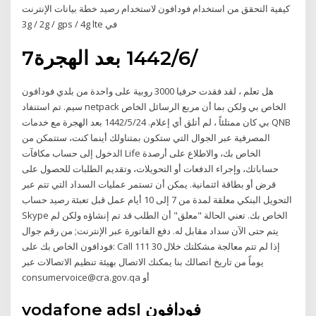
كيفية التحقق من استخدام فودافون لاستخدام رصيد خطة بيانات الإنترنت
3g / 2g / gps / 4g lte في
7‏‏/6‏‏/1442 بعد الهجرة
هل تعلم ، لقد فقدت حرفيا 3000 روبية على واحدة من بلدي فودافون
سيم. تم استنفاد netpack الخاص بي ولكن بما أن مربع الرسائل الخاص
بي كان ممتلئاً ، لم أتلق أي إعلام. 24‏‏/5‏‏/1442 بعد الهجرة مع خدمات QNB
المصرفية عبر الجوال التي ستكون بمتناولك أينما كنت، ستتمكن من
الدخول إلى حساب مكافآت Life الخاص بك، والاطلاع على أرصدة
حساباتك، وإجراء الدفعات أو التحويلات، وتقديم الطلبات للحصول على
قرض أو بطاقة ائتمانية. يمكن أن تستمر عمليات السداد التي تتم عبر
التحويل البنكي معلقة لمدة من 7 إلى 10 أيام عمل قبل تعبئة رصيد حساب
Skype الخاص بك. تعني الحالة "معلق" أن الطلب قد تم إنشاؤه ولكن لم
يتم حتى الآن سداد مقابل له. دفع الفاتورة عبر الإنترنت; من رقم جوال
فودافون الخاص بك على: Call 111 إذا لم تتم معالجة مشكلتك خلال 30
يوماً من تاريخ اتصالك بنا يمكنك الاتصال بهيئة تنظيم الاتصالات عبر
consumervoice@cra.gov.qa أو
vodafone adsl فودافون