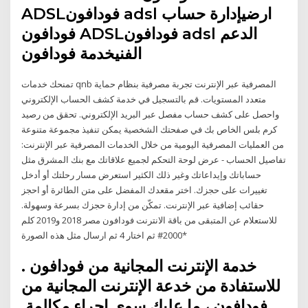
ADSLفودافون adsl ارضيإدارة حساب
فودافون ADSLفودافون adsl الدعم
الفنيخدمة فودافون
تمنحك خدمات qnb المصرفية عبر الإنترنت تجربة مصرفية بنظام حماية
متعدد المستويات. قم بالتسجيل في خدمة كشف الحساب الإلكتروني
واحصل على كشف حساب مفصل عبر البريد الإلكتروني. تحقق من رصيد
كرم بلس الخاص بك في صفحتك الشخصية يمكن تنفيذ مجموعة متنوعة
من العمليات المصرفية اليومية من خلال الخدمات المصرفية عبر الإنترنت:
تفاصيل الحساب - عرض لوحة التحكم لجميع علاقاتك مع بنك المشرق مثل
حساباتك وإيداعاتك وغير ذلك الكثير استعرض مسار رحلتك أو أدخل
تغييرات على حجزك. اختر مقعدك المفضل على متن الطائرة أو احجز
حقائب إضافية عبر الإنترنت. تمكّن من إدارة حجزك بسرعة وسهولة.‬
للاستعلام عن المتبقى من باقة الانترنت فودافون مصر 2018 و2019 كلم
*2000# ثم اختار 4 ثم ارسال مثل هذه الصورة
خدمة الإنترنت المجانية من فودافون .
للاستفادة من خدعة الإنترنت المجانية من
فودافون ، ما عليك سوى إجراء مكالمة.