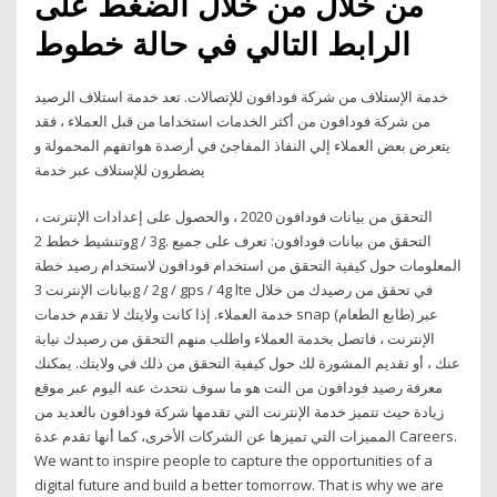
من خلال من خلال الضغط على
الرابط التالي في حالة خطوط
خدمة الإستلاف من شركة فودافون للإتصالات. تعد خدمة استلاف الرصيد
من شركة فودافون من أكثر الخدمات استخداما من قبل العملاء ، فقد
يتعرض بعض العملاء إلي النفاذ المفاجئ في أرصدة هواتفهم المحمولة و
يضطرون للإستلاف عبر خدمة
التحقق من بيانات فودافون 2020 ، والحصول على إعدادات الإنترنت ،
وتنشيط خطط 2g / 3g. التحقق من بيانات فودافون: تعرف على جميع
المعلومات حول كيفية التحقق من استخدام فودافون لاستخدام رصيد خطة
بيانات الإنترنت 3g / 2g / gps / 4g lte في تحقق من رصيدك من خلال
خدمة العملاء. إذا كانت ولايتك لا تقدم خدمات snap (طابع الطعام) عبر
الإنترنت ، فاتصل بخدمة العملاء واطلب منهم التحقق من رصيدك نيابة
عنك ، أو تقديم المشورة لك حول كيفية التحقق من ذلك في ولايتك. يمكنك
معرفة رصيد فودافون من النت هو ما سوف نتحدث عنه اليوم عبر موقع
زيادة حيث تتميز خدمة الإنترنت التي تقدمها شركة فودافون بالعديد من
المميزات التي تميزها عن الشركات الأخرى، كما أنها تقدم عدة Careers.
We want to inspire people to capture the opportunities of a
digital future and build a better tomorrow. That is why we are