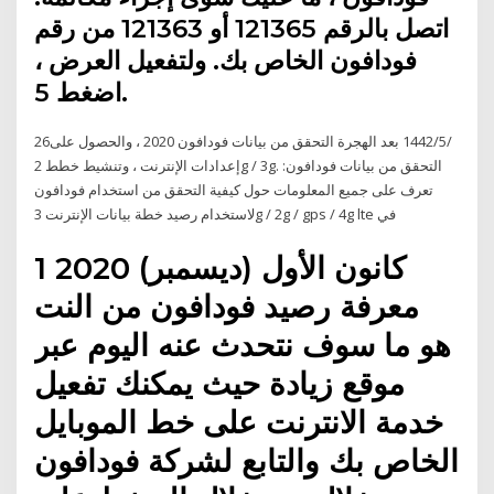
اتصل بالرقم 121365 أو 121363 من رقم
فودافون الخاص بك. ولتفعيل العرض ،
اضغط 5.
26‏‏/5‏‏/1442 بعد الهجرة التحقق من بيانات فودافون 2020 ، والحصول على
إعدادات الإنترنت ، وتنشيط خطط 2g / 3g. التحقق من بيانات فودافون:
تعرف على جميع المعلومات حول كيفية التحقق من استخدام فودافون
لاستخدام رصيد خطة بيانات الإنترنت 3g / 2g / gps / 4g lte في
1 كانون الأول (ديسمبر) 2020
معرفة رصيد فودافون من النت
هو ما سوف نتحدث عنه اليوم عبر
موقع زيادة حيث يمكنك تفعيل
خدمة الانترنت على خط الموبايل
الخاص بك والتابع لشركة فودافون