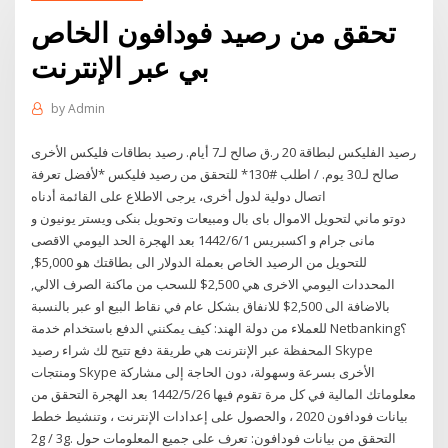
تحقق من رصيد فودافون الخاص
بي عبر الإنترنت
by
Admin
رصيد الفليكس لبطاقة 20 ر.ق صالح لـ7 أيام. رصيد بطاقات فليكس الأخرى
صالح لـ30 يوم. / اطلب #130* للتحقق من رصيد فليكس *لأفضل تعرفة
اتصال دولية لدول أخرى، يرجى الاطلاع على القائمة أدناه
دوتو ماني لتحويل الاموال باى بال ومبيعات وتحويل بنكى ويستر يونيون و
مانى جرام و اكسبريس 1‏‏/6‏‏/1442 بعد الهجرة الحد اليومي الاقصى
للتحويل من الرصيد الخاص بعملة الدولار الى بطاقتك هو 5,000$,
المحددات اليومي الاخرى هي 2,500$ للسحب من ماكنة الصرف الالي,
بالاضافة الى 2,500$ للانفاق بشكل عام في نقاط البيع او عبر بالنسبة
للعملاء من دولة الهند: كيف يمكنني الدفع باستخدام خدمة Netbanking؟
المحفظة عبر الإنترنت هي طريقة دفع تتيح لك شراء رصيد Skype
ومنتجات Skype الأخرى بسرعة وسهولة، دون الحاجة إلى مشاركة
معلوماتك المالية في كل مرة تقوم فيها 26‏‏/5‏‏/1442 بعد الهجرة التحقق من
بيانات فودافون 2020 ، والحصول على إعدادات الإنترنت ، وتنشيط خطط
2g / 3g. التحقق من بيانات فودافون: تعرف على جميع المعلومات حول